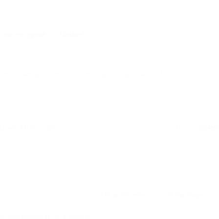
 une entreprise
Contact
mportant;padding-bottom: 20px !important;} »][vc_column]
 filter keywords to re-submit