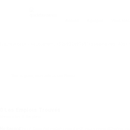
Accueil
A propos
Vous êtes
[vc_row css= ».vc_custom_1526902697651{padding-top: 40px !i
0
Les Emplois Trouvés
Montré Ici: 0 Emplois
No Record
Sorry! Does not match record with your keyword
Change your