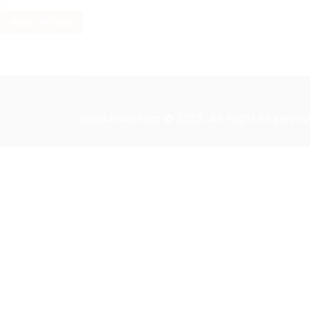
OR
RESET FILTERS
[/vc_column][/vc_row]
quickfixinterim © 2023, All Right Reserved