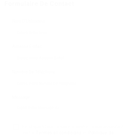
Formulaire De Contact
Nom D'Utilisateur:
Adresse E-Mail:
Numéro De Téléphone:
Message:
En cliquant sur la case à cocher, vous acceptez
notre
Termes et conditions
et
Politique de