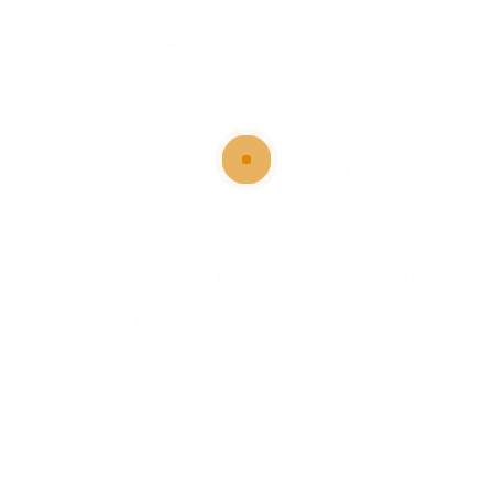
ラストゲームズでは、最新のゲームが随時更新されて
おり、プレイヤーが楽しめるコンテンツがたくさんあ
ります。加えて、クオリティが高いゲームが揃ってお
り、快適なプレイを提供しています。
他にも、いくつかのおすすめのサイトがあります。例
えば、エックスエックスエックスゲームズやアダルト
ゲームトーンズも注目のサイトです。これらのサイト
でも、豊富なエロゲームが提供されており、あなたの
ニーズに興味に応じて楽しむことができます。
戦闘系エロゲームを手に入れることは、非常に便利で
す。こうしたサイトを利用することで、すぐに新しい
ゲームを楽しむことができ。さあ、楽しいゲームを見
つけて、忘れられない体験を始めましょう。