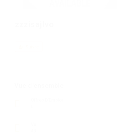
zzzisajlvo
Suivre
Vue d'ensemble
Offres D'Emploi
0
Vu
48