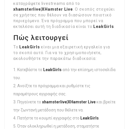
καταγράψετε livestreams από το
xhamsterlive|XHamster Live
. Ο σκοπός στοχεύει
σε χρήστες που θέλουν να διασώσουν ποιοτικό
περιεχόμενο. Ένα πρόγραμμα που μπορεί να
εκτελέσει αυτή τη διαδικασία είναι το
LeakGirls
.
Πώς λειτουργεί
Το
LeakGirls
είναι μια εξαιρετική εργαλείο για
το σκοπό αυτό. Για να το χρησιμοποιήσετε,
ακολουθήστε την παρακάτω διαδικασία:
Κατεβάστε το
LeakGirls
από την επίσημη ιστοσελίδα
του.
Ανοίξτε το πρόγραμμα και ρυθμίστε τις
παραμέτρους εγγραφής σας.
Πηγαίνετε το
xhamsterlive|XHamster Live
και βρείτε
την ζωντανή μετάδοση που θέλετε να.
Πατήστε το κουμπί εγγραφής στο
LeakGirls
.
Όταν ολοκληρωθεί η μετάδοση, σταματήστε