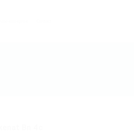
 une entreprise
Contact
kenat Bn 4c