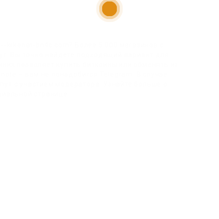
n--krkenat-bn4c.com? Более 5 000 магазинов с
уг. Вы точно найдете подходящий вариант для
нник позволяет купить биткоины или обменять их
vnote – вам не понадобится Telegram. В случае
пут с участием модератора. Узнайте больше о
циальной странице.