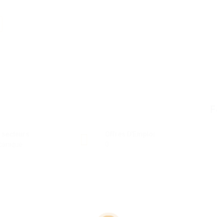
F
 secteurs
Offres D'Emploi
canique
0