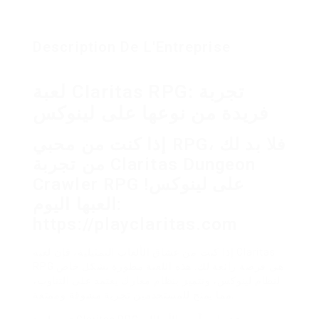
Description De L'Entreprise
لعبة Claritas RPG: تجربة
فريدة من نوعها على لينوكس
إذا كنت من محبي RPG، فلا بد لك
من تجربة Claritas Dungeon
Crawler RPG على لينوكس!
العبها اليوم:
https://playclaritas.com
إذا كنت من عشاق الألعاب التمثيلية، فإن لعبة Claritas
RPG هي فرصة رائعة لك. هذه اللعبة مطورة بشكل خاص
لنظام لينوكس، وتتميز بنظام معارك يعتمد على التناوب،
مما يمنح للمستخدمين تجربة مشوقة وممتعة.