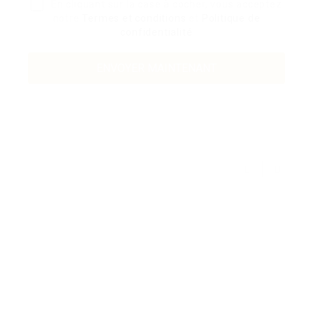
En cliquant sur la case à cocher, vous acceptez
notre
Termes et conditions
et
Politique de
confidentialité