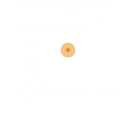
تضم لعبة Claritas RPG مجموعة واسعاً من الأبطال،
حيث يمكنك اختيار البطل التي تناسب أسلوب لعبك.
بالإضافة إلى ذلك، تحتوي اللعبة على العديد من الأبراج
المحصنة المثيرة لاستكشافها، مما يضمن لك ساعات من
الاستمتاع. ستجد نفسك في عالم مليء بالتحديات
والأسرار، مما تعيش مغامرات استثنائية.
إذا كنت مهتمًا بـ عالم RPG الأخرى المتاحة على لينوكس،
فلا تفوت فرصة تجربة ألعاب مثل:
Undertale
To the Moon
Aveyond
Darkest Dungeon
استعد للدخول إلى عالم Claritas RPG، واستمتع بتجربة
متميزة لا تُنسى. لا تفوت هذه الفرصة للانغماس في عالم
مليء بالخيال والتحديات!