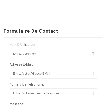
Formulaire De Contact
Nom D'Utilisateur:
Adresse E-Mail:
Numéro De Téléphone:
Message: