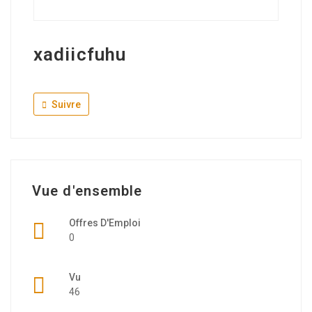
xadiicfuhu
Suivre
Vue d'ensemble
Offres D'Emploi
0
Vu
46