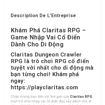
Description De L'Entreprise
Khám Phá Claritas RPG –
Game Nhập Vai Cổ Điển
Dành Cho Di Động
Claritas Dungeon Crawler
RPG là trò chơi RPG cổ điển
tuyệt vời nhất cho di động mà
bạn từng chơi! Khám phá
ngay:
https://playclaritas.com
Chào mừng bạn đến với thế giới của
Claritas RPG
,
một trò chơi nhập vai cổ điển đặc sắc dành cho di