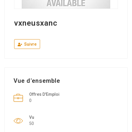
vxneusxanc
Suivre
Vue d'ensemble
Offres D'Emploi
0
Vu
50