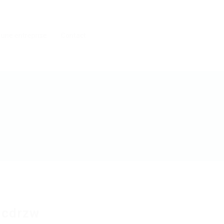
 une entreprise
Contact
ocdrzw