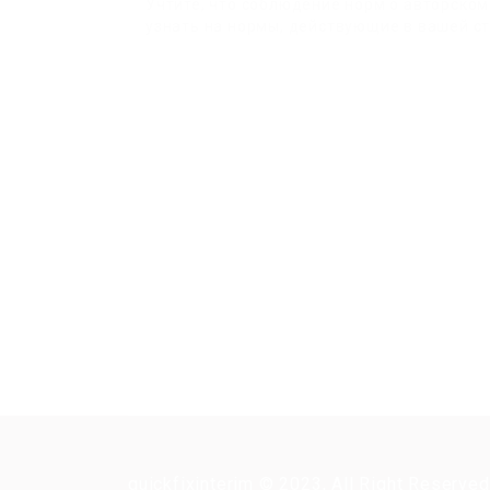
Учтите, что соблюдение норм о авторском
узнать на нормы, действующие в вашей ст
quickfixinterim © 2023, All Right Reserved