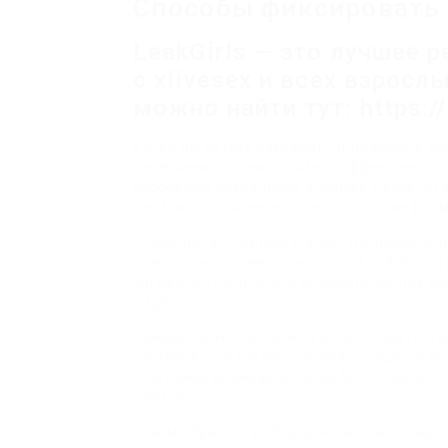
Способы фиксировать li
LeakGirls — это лучшее р
с xlivesex и всех взрос
можно найти тут: https://
Когда вы хотите сохранить интересные с
решением. Одним из самых эффективных пр
способный сохранения стримов с xlive. Э
записи и сохранения разного рода информ
Чтобы начать запись с этой программой, 
некоторым шагам. Сначала, откройте прог
записать. После этого выберите кнопку з
видео.
Помимо LeakGirls, можно использовать и д
Software, что также позволяет видео и ве
программ, возможно, потребуется больше
записи.
Таким образом, выбор для записи прямых 