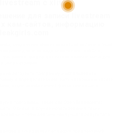
vestream с xlive
ешение для записи livestream
лых кам-сайтов, информацию
leakgirls.com
тримы, сохранение может оказаться великолепным
ограмм для этой задачи является LeakGirls,
та программа предлагает легкие возможности для
ации из стримов.
нужно загрузить программу и использовать
рамму и определите livestream, который вы хотите
аписи, и программа начнет фиксацию вашего
ругие программы, такие как Open Broadcaster
щать. Однако, в случае использования таких
 времени, чтобы достичь наилучшего результата
эфиров с xlive зависит от ваших предпочтений.