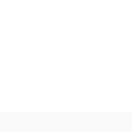
بجانب RecStreams، هناك بعض البرامج الأخرى التي يمكنك استخدامها لتسجيل البث المباشر من HiPlayer:
برنامج مفتوح المصدر يتيح لك بث الفيديوهات بدقة عالية ويساعد في تسجيل الستريمات.
برنامج التجريبي ولكن له ميزات تتفوق على المنافسين، ويتيح لك تسجيل الشاشة بشكل سريع.
برنامج سهل الاستخدام يركز على التقاط الشاشة، بما في ذلك البث المباشر.
باستخدام
RecStreams أو أي من هذه البرامج وأخبرنا بتجربتك!