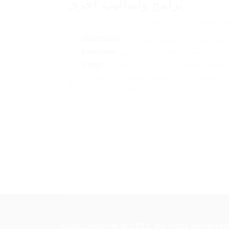
برامج وأساليب أخرى
OBS Studio:
Bandicam:
Snagit:
 هذه الأدوات، يمكنك تسجيل البث المباشر من HiPlayer بكل سهولة وبدقة عالية. جرب
quickfixinterim © 2023, All Right Reserved