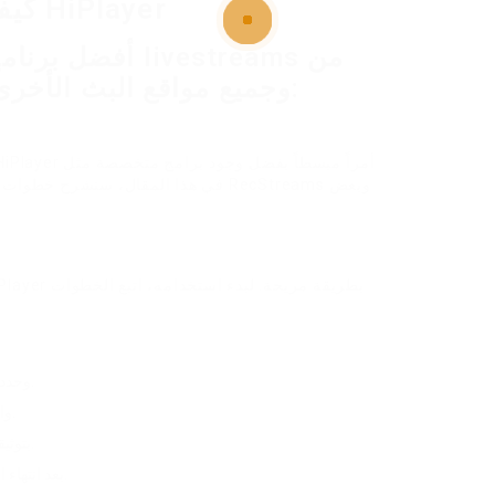
كيفية تسجيل البث المباشر من HiPlayer
بعد تثبيته، افتح HiPlayer وحدد البث الذي ترغب في التقاطه.
قم بتشغيل RecStreams واضغط على خيارات التسجيل.
عندما يبدأ البث، ستقوم RecStreams بتوثيقه بشكل تلقائي.
بعد انتهاء البث، يمكنك تنسيق التسجيل في الامتداد التي ترغب بها.