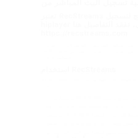
تعتبر RecStreams أفضل برنامج لتسجيل livestreams من
hiplayer وجميع مواقع البث الأخرى، تفقد التفاصيل هنا:
https://recstreams.com
يعتبر تسجيل الستريمات المباشرة من برامج مثل HiPlayer أمراً مبسطاً بفضل وجود برامج متخصصة مثل
RecStreams. في هذا المقال، سنشرح خطوات كيفية حفظ البث المباشر باستخدام RecStreams وبعض
الأساليب الأخرى.
استخدام RecStreams
يتيح لك RecStreams تسجيل البث المباشر من HiPlayer بطريقة مريحة. لبدء استخدامه، اتبع الخطوات
التالية:
قم بتحميل برنامج RecStreams من الموقع الرسمي.