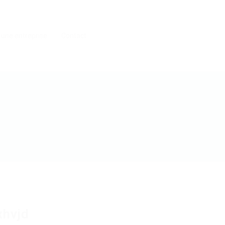
 une entreprise
Contact
xhvjd