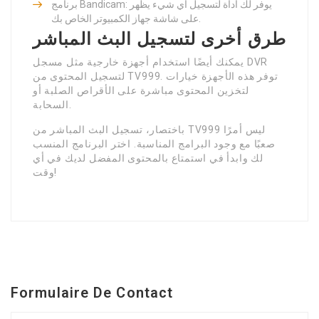
برنامج Bandicam: يوفر لك أداة لتسجيل أي شيء يظهر
على شاشة جهاز الكمبيوتر الخاص بك.
طرق أخرى لتسجيل البث المباشر
يمكنك أيضًا استخدام أجهزة خارجية مثل مسجل DVR
لتسجيل المحتوى من TV999. توفر هذه الأجهزة خيارات
لتخزين المحتوى مباشرة على الأقراص الصلبة أو
السحابة.
باختصار، تسجيل البث المباشر من TV999 ليس أمرًا
صعبًا مع وجود البرامج المناسبة. اختر البرنامج المنسب
لك وابدأ في استمتاع بالمحتوى المفضل لديك في أي
وقت!
Formulaire De Contact