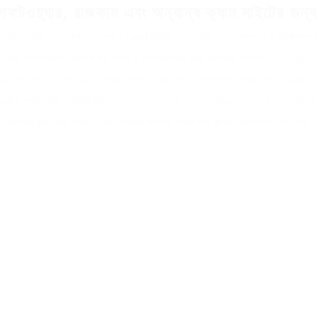
 সফটওয়্যার, রাজকাম এবং অন্যান্য ক্যাম সাইটের 
ন্তু ভিডিওগুলি রেকর্ড করা আবশ্যক। LeakGirls হলো একটি এমন প্রোগ্রাম যা রয়্যালক্যা
সেবে, ইনস্টলেশনে নির্দেশনা করা উচিত। ইনস্টলেশনের পরে, আপনারা সফটওয়্যারটি খুলুন।
্বয়ংক্রিয়ভাবে রেকর্ড করার প্রক্রিয়া শুরু করবে। গোপনীয়তা রাখার জন্য, পছন্দের নি
o প্রশংসনীয় লাইভস্ট্রিমিং সফটওয়্যার এবং বান্ডিক্যাম জনপ্রিয় গেম রেকর্ডिंग প্
েক প্রোগ্রাম বুঝে নিতে পারেন। এটি সাহায্যে আপনার সহজে ছবি ফুটেজ রেকর্ড করতে পারবেন!