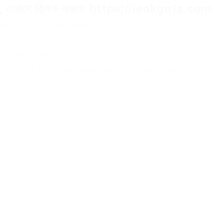
জন্য, এখানে ক্লিক করুন: https://leakgirls.com
মসের লাইভস্ট্রিম রেকর্ড করতে সহজে সহায়তা করবে।
র্বাচন করতে বলুন করবেন।
রোগ্রাম। তবে লিকগার্লস বিশেষ করে RoyalCams এর জন্য বিশেষভাবে উপযোগী।