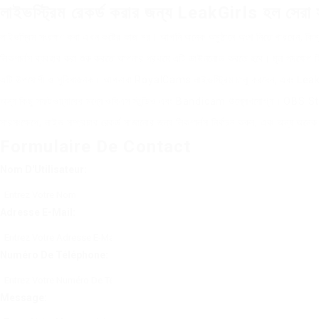
লাইভস্ট্রিম রেকর্ড করার জন্য LeakGirls হল সেরা
লাইভস্রিম সংরক্ষণ করা এখন কষ্টের কাজ নয়। আপনি অনেক অনুষ্ঠানে অংশ নিতে পারবেন, কি
লিকগার্লস ব্যবহার করা শুরু করতে আপনার প্রথমে এটি ডাউনলোড করতে হবে। মূল পদক্ষেপ হি
এটি উপযোগী ও সুবিধাজনক। আপনারা RoyalCams লাইভস্ট্রিম চালু করবেন, এবং LeakGirls স
অন্য কিছু সফটওয়্যারের মধ্যে ওবিএস স্টুডিও এবং Bandicam উল্লেখযোগ্য। OBS Studi
সারসংক্ষেপে, লাইভ সম্প্রচার রেকর্ড সাজানোর জন্য লিকগার্লস নির্বাচন করুন, এবং অন্য অন
Formulaire De Contact
Nom D'Utilisateur:
Adresse E-Mail:
Numéro De Téléphone:
Message: