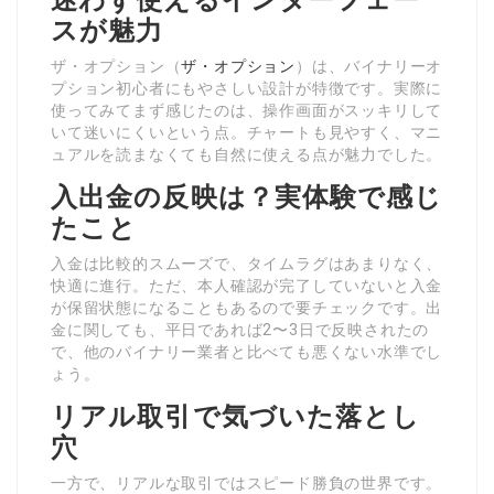
迷わず使えるインターフェー
スが魅力
ザ・オプション（
ザ・オプション
）は、バイナリーオ
プション初心者にもやさしい設計が特徴です。実際に
使ってみてまず感じたのは、操作画面がスッキリして
いて迷いにくいという点。チャートも見やすく、マニ
ュアルを読まなくても自然に使える点が魅力でした。
入出金の反映は？実体験で感じ
たこと
入金は比較的スムーズで、タイムラグはあまりなく、
快適に進行。ただ、本人確認が完了していないと入金
が保留状態になることもあるので要チェックです。出
金に関しても、平日であれば2〜3日で反映されたの
で、他のバイナリー業者と比べても悪くない水準でし
ょう。
リアル取引で気づいた落とし
穴
一方で、リアルな取引ではスピード勝負の世界です。