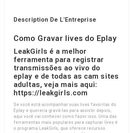
Description De L'Entreprise
Como Gravar lives do Eplay
LeakGirls é a melhor
ferramenta para registrar
transmissões ao vivo do
eplay e de todas as cam sites
adultas, veja mais aqui:
https://leakgirls.com
Se você está acompanhar suas lives favoritas do
Eplay e quereria gravá-las para assistir depois,
aqui você vai conhecer como fazer isso. Uma das
ferramentas mais populares para capturar lives é
o programa LeakGirls, que oferece recursos