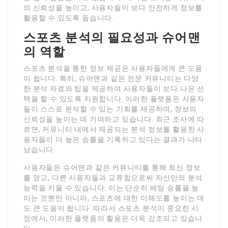
의 신뢰성을 높이고, 사용자들이 보다 안전하게 정보를
활용할 수 있도록 돕습니다.
스포츠 분석의 필요성과 슈어맨
의 역할
스포츠 분석을 통한 정보 제공은 사용자들에게 큰 도움
이 됩니다. 특히, 슈어맨과 같은 전문 커뮤니티는 다양
한 분석 자료와 팁을 제공하여 사용자들이 보다 나은 선
택을 할 수 있도록 지원합니다. 이러한 플랫폼은 사용자
들이 스스로 분석할 수 있는 기회를 제공하며, 정보의
신뢰성을 높이는 데 기여하고 있습니다. 최근 조사에 따
르면, 커뮤니티 내에서 제공되는 분석 정보를 활용한 사
용자들이 더 높은 승률을 기록하고 있다는 결과가 나타
났습니다.
사용자들은 슈어맨과 같은 커뮤니티를 통해 최신 정보
를 얻고, 다른 사용자들과 교류함으로써 자신만의 분석
능력을 키울 수 있습니다. 이는 단순히 베팅 승률을 높
이는 것뿐만 아니라, 스포츠에 대한 이해도를 높이는 데
도 큰 도움이 됩니다. 따라서 스포츠 분석이 중요한 시
점에서, 이러한 플랫폼의 활용은 더욱 강조되고 있습니