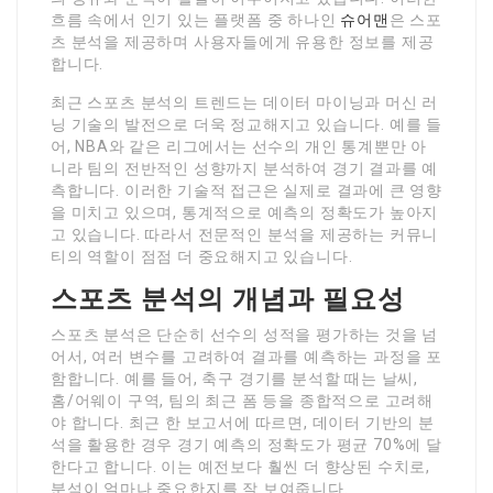
흐름 속에서 인기 있는 플랫폼 중 하나인
슈어맨
은 스포
츠 분석을 제공하며 사용자들에게 유용한 정보를 제공
합니다.
최근 스포츠 분석의 트렌드는 데이터 마이닝과 머신 러
닝 기술의 발전으로 더욱 정교해지고 있습니다. 예를 들
어, NBA와 같은 리그에서는 선수의 개인 통계뿐만 아
니라 팀의 전반적인 성향까지 분석하여 경기 결과를 예
측합니다. 이러한 기술적 접근은 실제로 결과에 큰 영향
을 미치고 있으며, 통계적으로 예측의 정확도가 높아지
고 있습니다. 따라서 전문적인 분석을 제공하는 커뮤니
티의 역할이 점점 더 중요해지고 있습니다.
스포츠 분석의 개념과 필요성
스포츠 분석은 단순히 선수의 성적을 평가하는 것을 넘
어서, 여러 변수를 고려하여 결과를 예측하는 과정을 포
함합니다. 예를 들어, 축구 경기를 분석할 때는 날씨,
홈/어웨이 구역, 팀의 최근 폼 등을 종합적으로 고려해
야 합니다. 최근 한 보고서에 따르면, 데이터 기반의 분
석을 활용한 경우 경기 예측의 정확도가 평균 70%에 달
한다고 합니다. 이는 예전보다 훨씬 더 향상된 수치로,
분석이 얼마나 중요한지를 잘 보여줍니다.