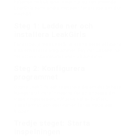
Följande instruktioner visar hur du kan använda
LeakGirls samt andra metoder för att spela in ditt
innehåll.
Steg 1: Ladda ner och
installera LeakGirls
För att börja med LeakGirls, starta deras officiella
sida och skaffa programmet. Följ instruktionerna
för att avsluta installationen på din dator.
Steg 2: Konfigurera
programmet
Öppna LeakGirls och registrera dig om det behövs.
Navigera till inställningarna för att anpassa din
inspelningssession, inklusive val av kvalitet,
videoformat, och destination för de inspelade
klippen.
Tredje steget: Starta
inspelningen