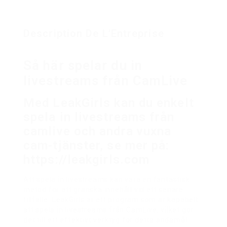
Description De L'Entreprise
Så här spelar du in
livestreams från CamLive
Med LeakGirls kan du enkelt
spela in livestreams från
camlive och andra vuxna
cam-tjänster, se mer på:
https://leakgirls.com
Att spela in livestreams kan vara en fantastisk
metod för att granska innehåll vid ett senare
tillfälle. LeakGirls är ett program som är kapabelt
att spela in livestreams från CamLive, vilket gör
det till ett effektivt verktyg för detta ändamål.