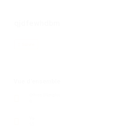
qjdfewhdbm
Suivre
Vue d'ensemble
Offres D'Emploi
0
Vu
52