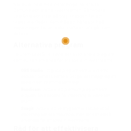
När du är nöjd med inställningarna, starta
CamLive och starta livestreamen. Gå tillbaka
LeakGirls och tryck på play-knappen för att
registrera flödet. Kom ihåg att hålla utkik på
inspelningen för att säkerställa att allt går som
det ska.
Alternativa program
Förutom LeakGirls, finns det även andra program
som du kan använda för att spela in livestreams:
OBS Studio
: Ett gratis program som är extremt
populärt bland streamers. Det gör det möjligt dig att
spela in och strömma samtidigt.
Bandicam
: Detta är ett premium program som
erbjuder flera options för inspelning av video och
skärm.
Snagit
: Detta är ett verktyg som är fokuserat på
inspelning och skärmdumpar, men det kan också
användas för att spela in livestreams.
Råd för att effektivisera