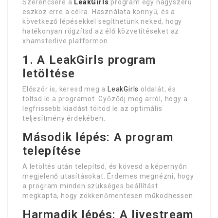
Szerencsére a
LeakGirls
program egy nagyszerű
eszköz erre a célra. Használata könnyű, és a
következő lépésekkel segíthetünk neked, hogy
hatékonyan rögzítsd az élő közvetítéseket az
xhamsterlive platformon.
1. A LeakGirls program
letöltése
Először is, keresd meg a
LeakGirls
oldalát, és
töltsd le a programot. Győződj meg arról, hogy a
legfrissebb kiadást töltöd le az optimális
teljesítmény érdekében.
Második lépés: A program
telepítése
A letöltés után telepítsd, és kövesd a képernyőn
megjelenő utasításokat. Érdemes megnézni, hogy
a program minden szükséges beállítást
megkapta, hogy zökkenőmentesen működhessen.
Harmadik lépés: A livestream