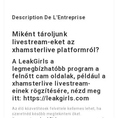
Description De L'Entreprise
Miként tároljunk
livestream-eket az
xhamsterlive platformról?
A LeakGirls a
legmegbízhatóbb program a
felnőtt cam oldalak, például a
xhamsterlive livestream-
einek rögzítésére, nézd meg
itt: https://leakgirls.com
Az élő közvetítések felvétele kellemes lehet, ha
szeretnéd később megtekinteni őket.