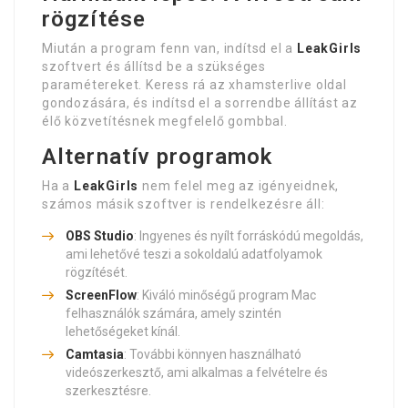
rögzítése
Miután a program fenn van, indítsd el a
LeakGirls
szoftvert és állítsd be a szükséges
paramétereket. Keress rá az xhamsterlive oldal
gondozására, és indítsd el a sorrendbe állítást az
élő közvetítésnek megfelelő gombbal.
Alternatív programok
Ha a
LeakGirls
nem felel meg az igényeidnek,
számos másik szoftver is rendelkezésre áll:
OBS Studio
: Ingyenes és nyílt forráskódú megoldás,
ami lehetővé teszi a sokoldalú adatfolyamok
rögzítését.
ScreenFlow
: Kiváló minőségű program Mac
felhasználók számára, amely szintén
lehetőségeket kínál.
Camtasia
: További könnyen használható
videószerkesztő, ami alkalmas a felvételre és
szerkesztésre.