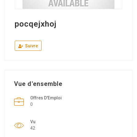
pocqejxhoj
Suivre
Vue d'ensemble
Offres D'Emploi
0
Vu
42