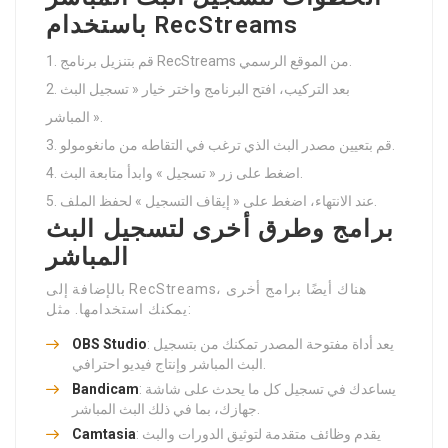
باستخدام RecStreams
قم بتنزيل برنامج RecStreams من الموقع الرسمي.
بعد التركيب، افتح البرنامج واختر خيار « تسجيل البث
المباشر ».
قم بتعيين مصدر البث الذي ترغب في التقاطه من مانغومولو.
اضغط على زر « تسجيل » وابدأ متابعة البث.
عند الانتهاء، اضغط على « إيقاف التسجيل » لحفظ الملف.
برامج وطرق أخرى لتسجيل البث
المباشر
بالإضافة إلى RecStreams، هناك أيضًا برامج أخرى
يمكنك استخدامها. مثل:
: يعد أداة مفتوحة المصدر تمكنك من بتسجيل
OBS Studio
البث المباشر وإنتاج فيديو احترافي.
: يساعدك في تسجيل كل ما يحدث على شاشة
Bandicam
جهازك، بما في ذلك البث المباشر.
: يقدم وظائف متقدمة لتوثيق الدورات والبث
Camtasia