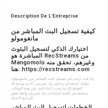
Description De L'Entreprise
كيفية تسجيل البث المباشر من
مانغومولو
اختيارك الذكي لتسجيل البثوث
المباشرة هو RecStreams من
Mangomolo وغيرهم، تحقق منه
هنا: https://recstreams.com
إذا كنت ترغب في تسجيل البث المباشر من مانغومولو،
يمكنك استخدام برنامج ريك ستريمز، الذي يسمح لك
التقاط كل ما يحدث أثناء البث. في هذه المقالة،
سنستعرض كيفية استخدام ريك ستريمز وأيضًا بعض
البرامج البديلة.
الخطوات لتسجيل البث المباشر