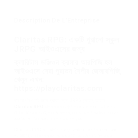
Description De L'Entreprise
Claritas RPG: একটি পুরানো স্কুল
JRPG আইওএসের জন্য
ক্লারিটাস ডঞ্জিওন ক্রলার আরপিজি হল
আইওএসে সেরা পুরাতন শৈলীর জেআরপিজি,
খেলুন এখন:
https://playclaritas.com
যদি আপনি একটি মজার পুরাতন স্কুল JRPG খুঁজছেন, তাহলে
Claritas RPG
আপনার জন্য শ্রেষ্ঠ পছন্দ হতে পারে। এই গেমটি
টেবিল-ভিত্তিক লড়াই পদ্ধতি সম্পন্ন, যেখানে আপনি বহু হিরো ব্যবহার
করে বিদেশ গভীর গুহা দেখাশোনা করতে পারবেন।
Claritas RPG-তে, আপনি বিভিন্ন হিরোদের দল গঠন করবেন এবং
প্রতিটি হিরোর বিশেষ ক্ষমতা আপনাকে বিভিন্ন কৌশল নির্মাণ করতে