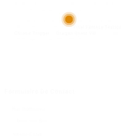
সাহায্য করবে। এটি খেলতে অত্যন্ত মজা একটি অভিজ্ঞতা প্রদান করে, যা
আপনার পুরানো স্কুল JRPG-এর প্রতি ভাল জাগ্রত করবে।
আপনি যদি এই গেমটি ভালোবাসুন, তাহলে আরও কিছু পুরানো স্কুল
JRPG খেলার চেষ্টা করতে পারেন যেমন
Final Fantasy Tactics
,
Chrono Trigger
, বা
Dragon Quest VIII
। এই গেমগুলোও
আপনারা JRPG-এর মজা উপভোগ করবে সক্ষম হবে।
Formulaire De Contact
Nom D'Utilisateur:
Adresse E-Mail: