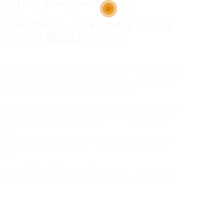
ux向けのRPGメーカーゲーム
ーカーゲーム、Claritasダンジョ
プレイ！詳細はこちら:
フォーム向けの魅力的ななRPGメーカーゲームです。ターンベース
ーたちが冒険を共にします。探索できるいくつかのダン
体験しながら、多様な世界を冒険できます。
ーたちを選び、戦術的に戦うことが求められます。戦闘
す楽しさが味わえます。また、ダンジョンはそれぞれユ
ます。
に組み合わさった作品で、多くのゲーム愛好者におすすめで
さい。
、例えば「
To the Moon
」や「
Yume Nikki
」などがありま
なストーリーを提供しており、プレイヤーに新しい体験