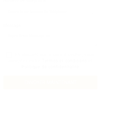
Numéro De Téléphone:
Message:
En cliquant sur la case à cocher, vous
acceptez notre
Termes et conditions
et
Politique de confidentialité