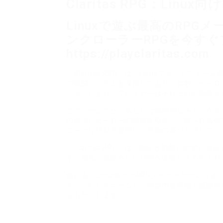
Claritas RPG：Lin
Linuxで遊ぶ最高のRPGメ
ンクローラーRPGを今すぐ
https://playclaritas.com
「Claritas RPG」は、Linuxプラット
の戦闘システムを採用しており、複数のヒーロ
ジョンがあり、プレイヤーはそれぞれの物語を
このゲームでは、あなたは個性的なキャラクタ
の最中にヒーローの特性を駆使し、敵を打ち倒
ニークな挑戦を提供し、冒険の喜びを増してい
「Claritas RPG」は、物語と戦闘が絶妙
す。是非、素晴らしい冒険を体験してみてくだ
他にも、Linux向けのRPGメーカーゲームには
す。これらのゲームも、独自の世界観と感動的
をもたらします。