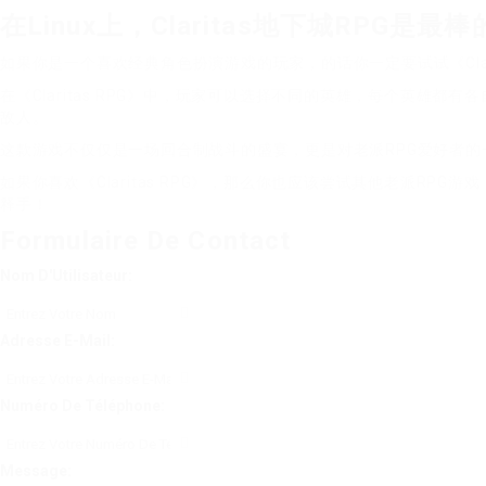
在Linux上，Claritas地下城RPG是最棒的
如果你是一个喜欢经典角色扮演游戏的玩家，的话你一定要试试《Clar
在《Claritas RPG》中，玩家可以选择不同的英雄，每个英
敌人。
这款游戏不仅仅是一场回合制战斗的盛宴，更是对老派RPG爱好者的
如果你喜欢《Claritas RPG》，那么你也应该尝试其他老派RP
释手！
Formulaire De Contact
Nom D'Utilisateur:
Adresse E-Mail:
Numéro De Téléphone:
Message: