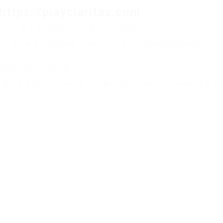
/playclaritas.com
回合制战斗、多个英雄角色和若干地下城可供探索。
计精巧，提供丰富的冒险体验，玩家可以在其中发现隐藏的宝藏和强大的
能感受到那个时代的魅力。
》。这些游戏同样在Linux平台上有着不可思议的表现，绝对会让你爱不