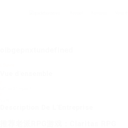
Accueil
A propos
Vous ê
olbgepnxtundefined
Suivre
Vue d'ensemble
Offres D'Emploi
0
Vu
48
Description De L'Entreprise
推荐老派RPG游戏：Claritas RPG