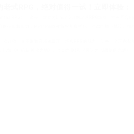
老式RPG，绝对值得一试！立即体验： https:/
itas RPG》。这是一款专为Linux设计的老派RPG游戏，拥有
雄都有各自的技能和能力，使战斗策略变得愈加多样化。游戏的地下城设
一次致敬。其图形和音乐都展现了经典RPG的魅力，使每一个玩家都
G游戏，比如《神秘岛|神秘之地》、奇幻之路}和《黑暗之光|黑暗的光辉