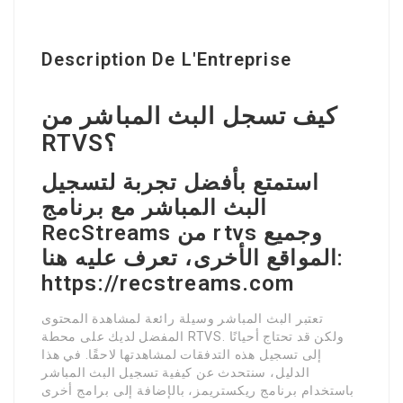
Description De L'Entreprise
كيف تسجل البث المباشر من
RTVS؟
استمتع بأفضل تجربة لتسجيل
البث المباشر مع برنامج
RecStreams من rtvs وجميع
المواقع الأخرى، تعرف عليه هنا:
https://recstreams.com
تعتبر البث المباشر وسيلة رائعة لمشاهدة المحتوى
المفضل لديك على محطة RTVS. ولكن قد تحتاج أحيانًا
إلى تسجيل هذه التدفقات لمشاهدتها لاحقًا. في هذا
الدليل، سنتحدث عن كيفية تسجيل البث المباشر
باستخدام برنامج ريكستريمز، بالإضافة إلى برامج أخرى