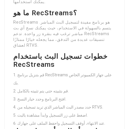
يمكنك استخدامها.
ما هو RecStreams؟
RecStreams هو برنامج مفيدة لتسجيل البث المباشر.
يتسم بالسهولة في الاستخدام، حيث يمكنك نسخ أي بث
مباشر ترغب فيه بنقرة زر واحدة. تدعم RecStreams
تنسيقات عديدة من التدفق، مما يجعله خيارًا ممتازًا
لعشاق RTVS.
خطوات تسجيل البث باستخدام
RecStreams
قم بتنزيل برنامج RecStreams على جهاز الكمبيوتر الخاص
بك.
قم بتثبيته حتى يتم تثبيته بالكامل.
افتح البرنامج وحدد خيار النسخ.
حدد مصدر البث المباشر الذي تريد تسجيله من RTVS.
اضغط على زر التسجيل وابدأ مشاهدة بالبث.
عند الانتهاء، أوقف التسجيل واحفظ الملف على جهازك.