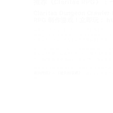
推荐《Claritas RP
Claritas Dungeon Cra
RPG 制作游戏！立即玩： https:
如果你正在寻找一款值得一玩的手机角色扮演游
游戏是为<iOS平台制作的，采用了经典的
回合制
玩家探索。其玩法具有丰富的故事和多种的角色
在《Claritas RPG》中，您将能体验到激
最佳战斗策略。玩家将能在不同的地下城中探险
外，游戏的视觉效果精美，配乐动听，将游戏氛
如果您喜欢角色扮演游戏，也可以考虑其他一些优秀的
者的传说》
和
《迷失的宝藏》
。这些游戏同样具
趣。