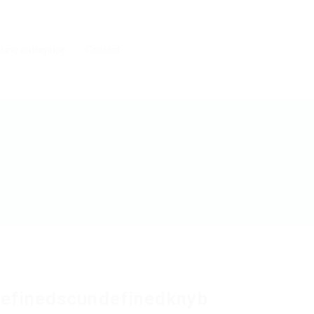
 une entreprise
Contact
efinedscundefinedknyb