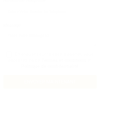
Numéro De Téléphone:
Message:
En cliquant sur la case à cocher, vous
acceptez notre
Termes et conditions
et
Politique de confidentialité