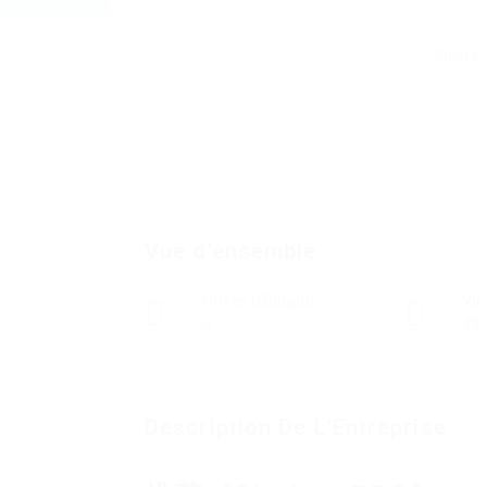
Suivre
Vue d'ensemble
Offres D'Emploi
Vu
0
48
Description De L'Entreprise