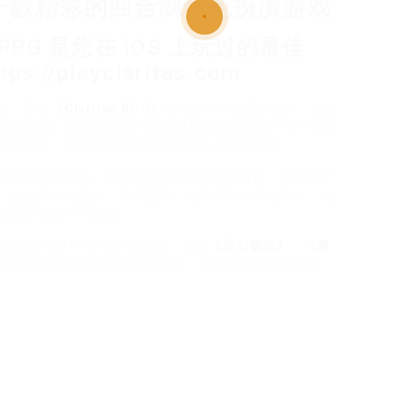
G》：一款精彩的回合制角色扮演游戏
wler RPG 是您在 iOS 上玩过的最佳
//playclaritas.com
戏，那么
《Claritas RPG》
绝对是一个优质的选择。这款
战斗
系统，并且拥有多个英雄可供选择以及若干地下城供
发展路线，让每位玩家都能找到自己喜爱的风格。
烈的战斗和策略的乐趣。独特的英雄技能和属性组合，为您制定
，挑战强大的敌人，寻找宝藏，提升自己的角色实力。此
围提升到另一个层次。
<iOS RPG Maker游戏，例如
《梦幻冒险》
、
《勇
备精彩的剧情和灵活的战斗系统，定会带给您无尽的乐