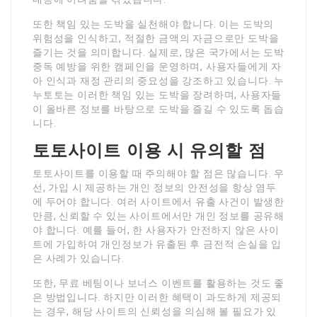
또한 책임 있는 도박을 실천해야 합니다. 이는 도박의
위험성을 인식하고, 적절한 금액의 자금으로만 도박을
즐기는 것을 의미합니다. 실제로, 많은 국가에서는 도박
중독 예방을 위한 캠페인을 운영하며, 사용자들에게 자
아 인식과 재정 관리의 중요성을 강조하고 있습니다. 누
누토토는 이러한 책임 있는 도박을 장려하며, 사용자들
이 올바른 정보를 바탕으로 도박을 즐길 수 있도록 돕습
니다.
토토사이트 이용 시 유의할 점
토토사이트를 이용할 때 주의해야 할 점은 많습니다. 우
선, 가입 시 제공하는 개인 정보의 안전성을 항상 염두
에 두어야 합니다. 여러 사이트에서 유출 사건이 발생한
만큼, 신뢰할 수 있는 사이트에서만 개인 정보를 공유해
야 합니다. 예를 들어, 한 사용자가 안전하지 않은 사이
트에 가입하여 개인정보가 유출된 후 금전적 손실을 입
은 사례가 있습니다.
또한, 무료 베팅이나 보너스 이벤트를 활용하는 것도 좋
은 방법입니다. 하지만 이러한 혜택이 과도하게 제공되
는 경우, 해당 사이트의 신뢰성을 의심해 볼 필요가 있