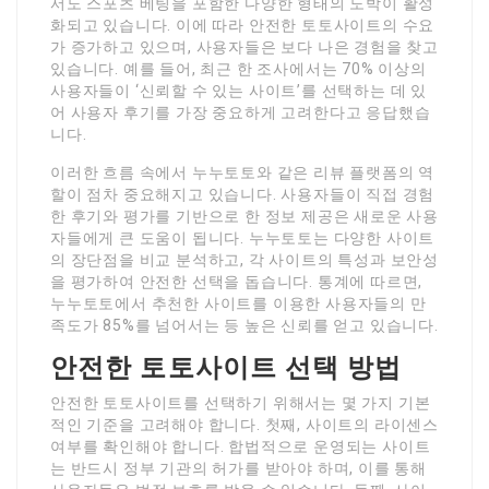
서도 스포츠 베팅을 포함한 다양한 형태의 도박이 활성
화되고 있습니다. 이에 따라 안전한 토토사이트의 수요
가 증가하고 있으며, 사용자들은 보다 나은 경험을 찾고
있습니다. 예를 들어, 최근 한 조사에서는 70% 이상의
사용자들이 ‘신뢰할 수 있는 사이트’를 선택하는 데 있
어 사용자 후기를 가장 중요하게 고려한다고 응답했습
니다.
이러한 흐름 속에서 누누토토와 같은 리뷰 플랫폼의 역
할이 점차 중요해지고 있습니다. 사용자들이 직접 경험
한 후기와 평가를 기반으로 한 정보 제공은 새로운 사용
자들에게 큰 도움이 됩니다. 누누토토는 다양한 사이트
의 장단점을 비교 분석하고, 각 사이트의 특성과 보안성
을 평가하여 안전한 선택을 돕습니다. 통계에 따르면,
누누토토에서 추천한 사이트를 이용한 사용자들의 만
족도가 85%를 넘어서는 등 높은 신뢰를 얻고 있습니다.
안전한 토토사이트 선택 방법
안전한 토토사이트를 선택하기 위해서는 몇 가지 기본
적인 기준을 고려해야 합니다. 첫째, 사이트의 라이센스
여부를 확인해야 합니다. 합법적으로 운영되는 사이트
는 반드시 정부 기관의 허가를 받아야 하며, 이를 통해