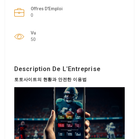
Offres D'Emploi
0
Vu
50
Description De L'Entreprise
토토사이트의 현황과 안전한 이용법