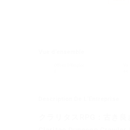
Vue d'ensemble
Offres D'Emploi
Vu
0
44
Description De L'Entreprise
クラリタスRPG：古き良