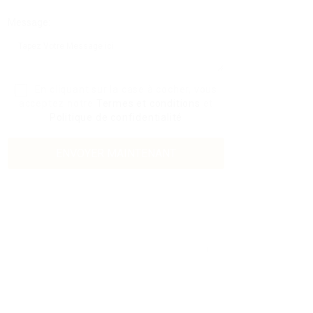
Message:
En cliquant sur la case à cocher, vous
acceptez notre
Termes et conditions
et
Politique de confidentialité