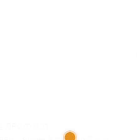
F
きRPGの魅力