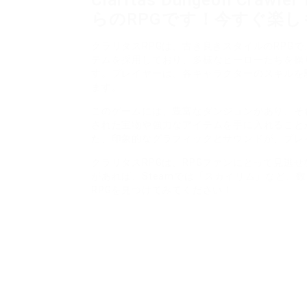
Claritas Dungeon Cr
らのRPGです！今すぐ楽しもう： h
クラリタスRPGは、古き良きスタイルのRPGで
テムを採用しており、多様なヒーローたちを操
す。プレイヤーは、各キャラクターのスキルを
ます。
このゲームには、豊富なダンジョンがあり、そ
された宝物や強力なアイテムを手に入れること
た、印象的なグラフィックとサウンドが、プレ
クラリタスRPGは、RPGファンにとって見逃
があれば、Steamでは「スカイリム」など、
RPGを見つけてみてください！