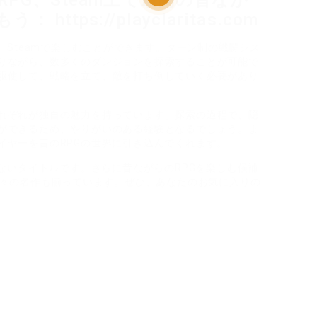
awler RPG、Steam上で最高の昔なが
ttps://playclaritas.com
、Steamで楽しむことができます。ターン制の戦闘シス
りながら、数多くのダンジョンを探索することが可能で
駆使して、戦略を立て、敵を打ち倒していく必要があり
れぞれが独自の魅力を持っています。探索の過程で、隠
ができるため、やりがいのある経験となるでしょう。ま
イヤーを昔のRPGの世界に引き込んでくれます。
せないタイトルです。さらに昔ながらのRPGを楽しむ候補
数々の名作も揃っています。ぜひ、あなたのお気に入りの