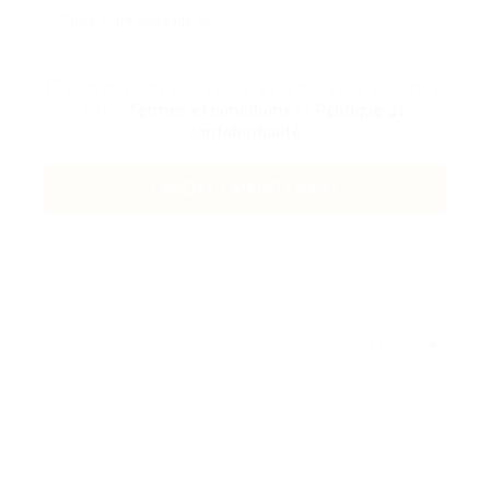
En cliquant sur la case à cocher, vous acceptez
notre
Termes et conditions
et
Politique de
confidentialité