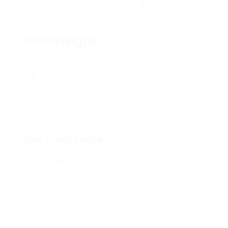
mhldjupgjw
Suivre
Vue d'ensemble
Offres D'Emploi
0
Vu
47