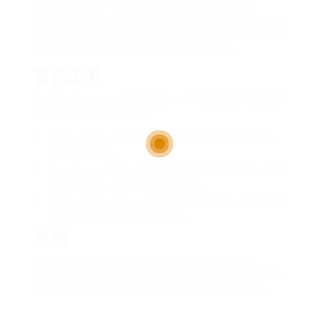
RecStreams是一款高效的工具，可以轻松录制
Dailymotion上的直播。只需下载该程序，按照直观的
步骤即可开始捕捉您喜爱的直播内容。该程序支持多种
视频格式，并能够保持高质量的视频清晰度。
替代工具
除了RecStreams，还有其他一些不错的工具可以帮助
您录制Dailymotion直播：
OBS：这是一款免费的直播和录制软件，功能全面，
适合高级用户。
Bandicam：这是一款易于使用的屏幕录制软件，能够
录制实时流，并提供多种设置选项。
Nvidia ShadowPlay：如果您有Nvidia显卡，这款软件
可以轻松录制游戏和直播内容。
总结
无论是使用RecStreams，还是其他工具，保存
Dailymotion直播都变得简单。选择适合您的需求的方
法，让您可以-在任意时间-回放您喜爱的直播内容。