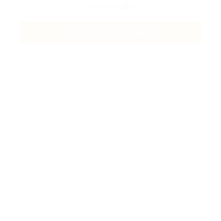
confidentialité