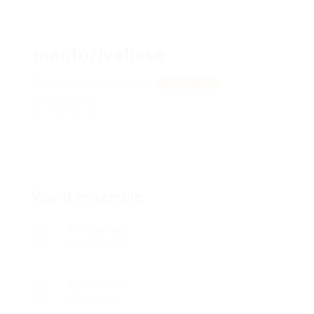
manforivelisse
Bagshot, United Kingdom
Voir sur la Carte
Suivre
Vue d'ensemble
Fondée Date
21 août 1988
Les secteurs
Plomberie