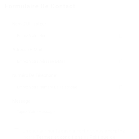
Formulaire De Contact
Nom D'Utilisateur:
Adresse E-Mail:
Numéro De Téléphone:
Message:
En cliquant sur la case à cocher, vous acceptez
notre
Termes et conditions
et
Politique de