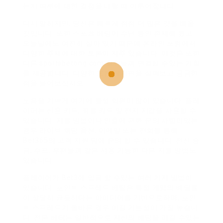
는지 여부에 대한 결정을 내릴 때 이루어집니다.
다시 말하지만, 당신은 빠르게 점점 더 많은 것을 배울
것입니다. 또한 스포츠 베팅이 수년 동안 존재해 왔고
오늘날에도 여전히 살아 있기 때문에 온라인 포럼에서
다양한 주제에 대한 토론이 자주 있습니다. 이것은 또한
다른 sportsbetting.com 회원들과 연결할 수있는 기회
를 제공합니다. 다양한 토론 게시판을 살펴보고 궁금한
점을 물어보십시오.
도움을 기쁘게 여기에 활성 회원이 많이 있습니다. 플레
이어는 신용 카드, 직불 카드 및 전자 지갑을 사용할 수
있습니다. 지불 방법이나 인출에 관한 문의 사항이있는
경우 라이브 채팅 옵션, 이메일 또는 전화를 통해
Bet365의 고객 지원 팀에 문의 할 수 있습니다. 전신 송
금, 수표, 우편물과 같은 사용 가능한 다른 지불 방법도
있습니다.
플레이어가 Bet3에 입금 할 수있는 여러 가지 방법이
있습니다. 포인트 스프레드 베팅은 특정 게임의 배당률
이 상당히 균등하다는 아이디어를 기반으로하며, 포인
트 스프레드가 올바른 경우 이길 가능성이 가장 높습니
다. 전문 베터는 일반적으로 자신의 베팅을 이길 수있는