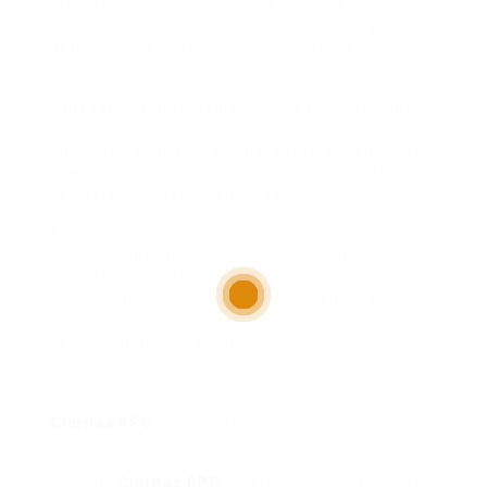
proporciona uma experiência imersiva com
combate por turnos, permitindo que os jogadores
definam suas ações de maneira estratégica.
No mundo de Claritas, você experienciará uma
variedade de protagonistas para escolher, cada
um com suas distintas habilidades e estilos de
luta. Isso permite a personalização do seu grupo,
oferecendo diferentes estratégias para enfrentar
os obstáculos das masmorras.
As masmorras em essa aventura são multi-
layered, cada uma apresentando seu próprio
conjunto de misteriosos para encontrar. O design
minuciosamente elaborado das masmorras
prende a atenção e proporciona um sentido de
descobrimento a cada nova descida.
Se você estiver à procura de um jogo que combine
experiência visual e profundidade de jogo,
Claritas RPG
certamente merece um lugar na sua
coleção.
Além de
Claritas RPG
, existem outros excelentes