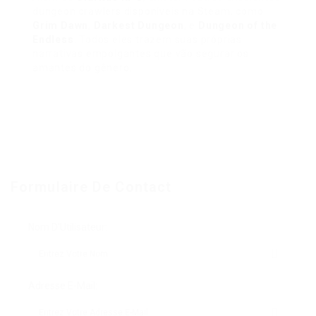
dungeon crawlers disponíveis na Steam, como
Grim Dawn
,
Darkest Dungeon
, e
Dungeon of the
Endless
. Todos eles trazem suas próprias
narrativas empolgantes que vão segurar os
amantes do gênero.
Formulaire De Contact
Nom D'Utilisateur:
Adresse E-Mail: