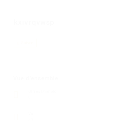
kxivrqvwsp
Suivre
Vue d'ensemble
Offres D'Emploi
0
Vu
50