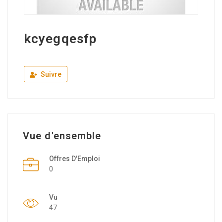
kcyegqesfp
Suivre
Vue d'ensemble
Offres D'Emploi
0
Vu
47