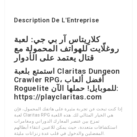
Description De L'Entreprise
كلارِيتاس آر بي جي: لعبة
روغلّايت للهواتف المحمولة مع
قتال يعتمد على الأدوار
استمتع بلعبة Claritas Dungeon
Crawler RPG، أفضل ألعاب
Roguelite للموبايل! حملها الآن:
https://playclaritas.com
إذا كنت تبحث عن تجربة مثيرة على هاتفك المحمول، فإن
لعبة Claritas RPG هي الخيار المثالي لك. هذه اللعبة
تمزج بين عنصر المعارك الدوراني ومغامرات
استكشافات متعددة، حيث يمكن للاعبين انتقاء أبطالهم
المفضلين والدخول في قلب عدة زنزانات مليئة.