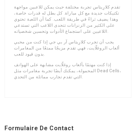
تقدم كلارِيتاس تجربة مختلفة حيث يمكن للاعبين مواجهة
تكتيكات جديدة مع كل مباراة. كل بطل له قدرات خاصة،
وهذا يضيف ثراءً في طريقة اللعب. كما أن اللعبة تحتوي
على الكثير من الزنزانات تتحدى اللاعب التي تستدعي
اللاعبين على استجماع الأدوات وتحسين شخصياته.
يجب أن تجرب كلارِيتاس آر بي جي إذا كنت من محبي
ألعاب الروغلّايت، فهي تقدم مزيجًا ممتعًا من المغامرات
بدون قيود للعب.
إذا كنت مهتمًا بألعاب روغلّايت مشابهة على الهواتف
المحمولة، يمكنك أيضًا تجربة مغامرات مثل Dead Cells،
التي تقدم تجارب مماثلة من التحدي.
Formulaire De Contact