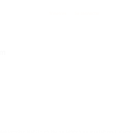
S'inscrire
Se connecter
mm
ktionellen Richtlinien. Nur so können wir wirklich neutral und