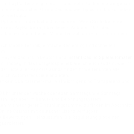
für PayPal testen, gibt es für uns mehr Punkte, die wir genau
nderen deutschen Online Casinos, wie Tipico mit bis zu sieben
nzt verfügbar.
 Optionen für deutsche Glücksspieler. Wenn Sie lieber eine
g mit PayPal beträgt bei diesem Anbieter 10 €, das
ess können Sie mit einer Mindesteinzahlung von 10 € mit dem
rch stabile Technik, einfache Bedienung und schnellen
rm.
e PayPal Casinos in Deutschland
Instant Casino Spielautomaten
 Einstieg in das Echtgeldspiel erkläre ich euch zudem, wie ihr
 Liste aller PayPal Casinos findet ihr weiter unten alle
ießlich Automatenspiele anbieten.
st kein Qualitätsmerkmal, viel wichtiger sind Transparenz und
h 20 Uhr unter der Woche oder eben Samstags wie Sonntags
etern liegt aber im Bonus- und Belohnungssystem.
eken mit niedrigerer Einzahlungssumme, zu finden im Abschnitt
 Online Casinos mit deutscher Lizenz verfügbar.
A Bewertungen – einzustufen. Die Regulierung gibt einen
gsanbieters.