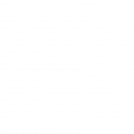
sachlich bewerten und dir mit reinem Gewissen davon berichten.
betrachten. Bei unserer Merkur Slots Bewertung hat die Auszahl
Tagen Auszahlungsdauer, wirklich stark ist. Niedrigere Beträge 
Obwohl PayPal nicht in allen Online-Casinos verfügbar ist, zäh
andere Zahlungsmethode nutzen möchten, finden Sie laut Drück
gesetzliche maximale Einzahlungslimit liegt bei 1000 € pro M
Spielen beginnen. Der Mindestbetrag für Einzahlungen beginnt be
Nutzerbewertungen bestätigen häufig schnelle Auszahlungen un
Support. Der große Vorteil liegt im Zusammenspiel aus schnelle
Und genau diese besseren Gewinnchancen machen es auch reali
habe ich Anbieter ausgewählt, die sich im Vergleich in allen Te
PayPal
Instant Casino Spielautomaten
Einzahlungen vornehmen k
Kategorien, nach denen ich die Anbieter bewertet habe. Wir em
Bei höheren Summen verlangt das Casino aber meist eine Verifiz
Verlässlichkeit. Schnelle Auszahlungen im Casino sind kein Ext
Anhand unserer Testcheckliste kannst auch du schnell solche A
gespielt. Der Sonderfall Paysafecard befindet sich auch in die
Maximal darfst du 1000 € im Monat in deutschen Online Spielot
„Unsere Testsieger im Detail ». Der Mindesteinzahlungsbetrag l
Pauschal lässt sich kein Betrag einfach festlegen. In ihrer A
ersten wichtigen Hinweis. Wer bisher noch kein PayPal für Casi
Formulaire De Contact