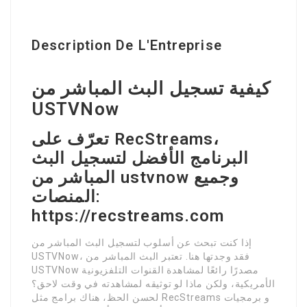
Description De L'Entreprise
كيفية تسجيل البث المباشر من
USTVNow
تعرّف على RecStreams،
البرنامج الأفضل لتسجيل البث
المباشر من ustvnow وجميع
المنصات:
https://recstreams.com
إذا كنت تبحث عن أسلوب لتسجيل البث المباشر من
USTVNow، فقد وجدتها هنا. تعتبر البث المباشر من
USTVNow مصدرًا رائعًا لمشاهدة القنوات التلفزيونية
الأمريكية، ولكن ماذا لو توثيقه لمشاهدته في وقت لاحق؟
لحسن الحظ، هناك برامج مثل RecStreams و برمجيات