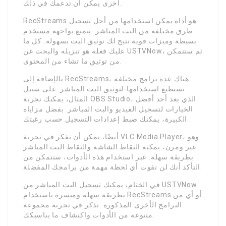
أخرى يمكن أن تدعمك في ذلك.
RecStreams هو أداة يمكن استخدامها من أجل تسجيل
طرق مختلفة من البث المباشر. يتمتع بواجهة مستخدم
بسيطة وميزات قوية تتيح لك توثيق البث بسهولة. كل ما
عليك فعله هو تنزيله والبحث عن USTVNow، ثم ستتمكن
من توثيق ما تشاء من المحتوى.
بالإضافة إلى RecStreams، هناك عدة برامج مختلفة
تستطيع استخدامها-لتوثيق البث المباشر. على سبيل
المثال، يمكنك تجربة OBS Studio، الذي يعد أحد أفضل
الخيارات لتسجيل الفيديو والبث المباشر. بفضل مزاياه
الكبيرة، يمكنك ضبط إعدادات التسجيل حسب رغبتك.
أيضًا، يمكن أن تفكر في تجربة VLC Media Player، وهو
غير ومرن، يمكنه التقاط الشاشة والتقاط البث المباشر
بطريقة سهلة. عبر استخدام هذه الأدوات، ستتمكن من
التأكد أنك لن تفوت أي لحظة مهمة من برامجك المفضلة.
في الختام، يمكنك تسجيل البث المباشر من USTVNow
بطريقة سهلة وميسرة باستخدام RecStreams أو أي من
البرامج الأخرى المذكورة. تذكر في تجربة مجموعة
متنوعة من الأدوات واكتشاف ما يناسبكك.