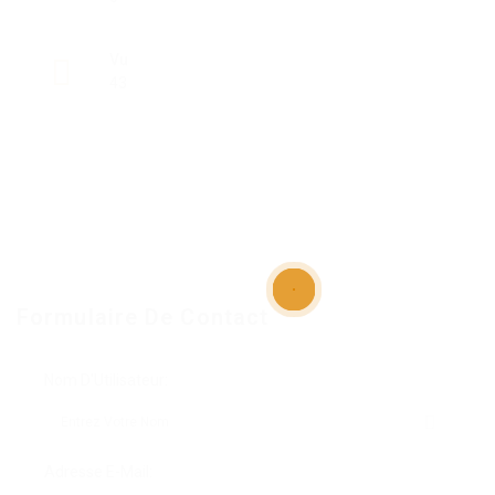
Vu
43
Formulaire De Contact
Nom D'Utilisateur:
Adresse E-Mail: