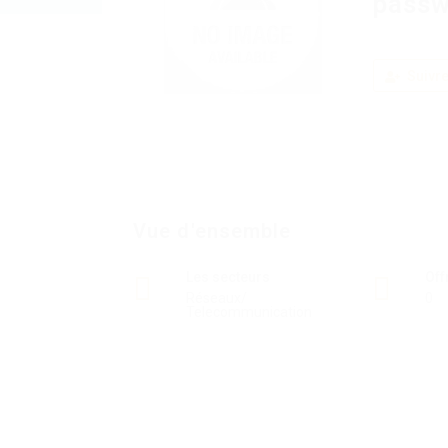
passw
Suivr
Vue d'ensemble
Les secteurs
Off
Réseaux/
0
Telecommunication