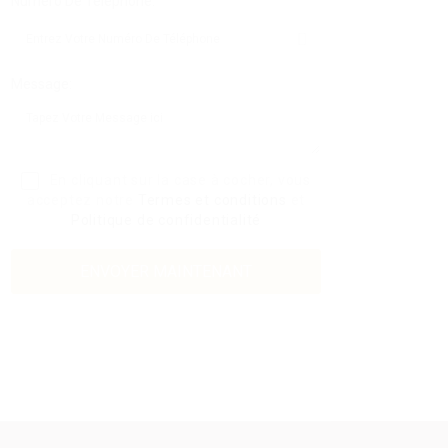
Numéro De Téléphone:
Message:
En cliquant sur la case à cocher, vous
acceptez notre
Termes et conditions
et
Politique de confidentialité