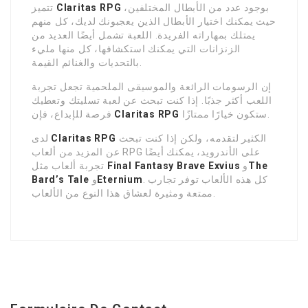
بوجود عدد من الأبطال المختلفين،
Claritas RPG
تتميز
حيث يمكنك اختيار الأبطال الذين يعجبونك لديك، كل منهم
يمتلك بمهاراته الفريدة. اللعبة تشمل أيضًا العديد من
الزنزانات التي يمكنك استكشافها، كل منها مليء
بالتحديات والغنائم القيمة.
إن الرسومات الرائعة والموسيقى الملحمية تجعل تجربة
اللعب أكثر جذبًا. إذا كنت تبحث عن لعبة تسليتك وتعطيك
ستكون خيارًا ممتازًا.
Claritas RPG
فرصة للإبداع، فإن
الكثير لتقدمه، ولكن إذا كنت تبحث
Claritas RPG
لدى
عن المزيد من ألعاب RPG على الأندرويد، يمكنك أيضًا
The
و
Final Fantasy Brave Exvius
تجربة ألعاب مثل
. كل هذه الألعاب توفر تجارب
Eternium
و
Bard’s Tale
ممتعة ومثيرة لعشاق هذا النوع من الألعاب.