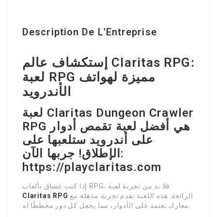
Description De L'Entreprise
إستكشاف عالم Claritas RPG:
لعبة RPG مميزة لهواتف
الأندرويد
لعبة Claritas Dungeon Crawler
RPG هي أفضل لعبة تقمص أدوار
على أندرويد ستلعبها على
الإطلاق! جربها الآن:
https://playclaritas.com
إذا كنت عشاق بألعاب RPG، فلا بد من تجربة لعبة
الرائعة. هذه اللعبة تقدم تجربة مذهلة مع
Claritas RPG
معارك تعتمد على الأدوار، مما يجعل كل دور مخططًا له.