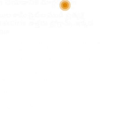
ార్డు చేయడానికి మార్గదర్శకం
మ్ సైట్‌ల నుండి ప్రత్యక్ష
eakGirls ఉత్తమ ప్రోగ్రామ్, ఇక్కడ
com
చేయాలని దీనిపై మీ ఆలోచన ఉందా? మీకు అద్భుతమైన వ Viaహారాలు
ి మీకు లైవ్‌స్ట్రీమ్లను రికార్డు చేయడానికి.
ి ఉంది. మీరు మీ కోరిక ప్రాముఖ్యమైన లో మీరు ఈ తీరా అవి
టి ఇతర పద్ధతులు కూడా మీరు понрав్ చెయ్యడానికి అవగాహన
గే వినియోగదారులకు ఈ మాడ్యూల్.
ప్పుడు రెండు పనుల్ని సులభంగా రాగా ఇవ్వటానికి ఇంకా|
యలు ఏదైనా మీ లోకి మీ వ్యక్తిగత అందించవచ్చు మీరు ఉంటే.