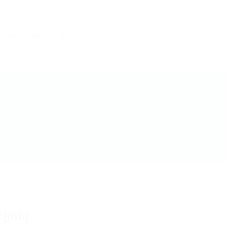
 une entreprise
Contact
jjnbj