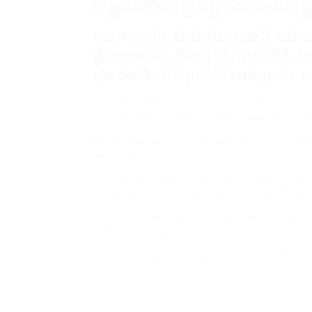
క్యామ్‌సోడా లైవ్‌స్ట్రీమ్‌లు రిక
camsoda మరియు ఇతర యాయిల కా
ప్రసారాలను రికార్డ్ చేయడానికి L
చూడండి: https://leakgirls.
మీరు క్యామ్‌సోడా నుండి లైవ్‌స్ట్రీమ్‌లను రికార్డు 
ఉన్నాయి. లీక్‌గర్ల్స్ అనేది ఒక ప్రత్యేక ప్రముఖ సాఫ్ట్వేర్ ఇద
లీక్‌గర్ల్స్ సాధారణంగా మరియు అనేక సౌకర్యాలను కలిగ
అందించుకోవడం.
ఇంకా, ఇన్‌స్టంట్ కుకీస్ మరియు OBS స్టూడియో వం
కలిగి ఉంటాయి. ఓబిఎస్ అనేది క్లుప్తంగా దృశ్య కొనసా
ఇది మీరు పరిమాణం ప్రశంసల సహాయంతో ఉపయోగిస్తున్న
వెర్టికల్‌గా అనుగుణమైనవి.
సంక్షిప్తంగా, లైవ్‌స్ట్రీమ్‌లను అవసరాలను చేసే 튜టోరి