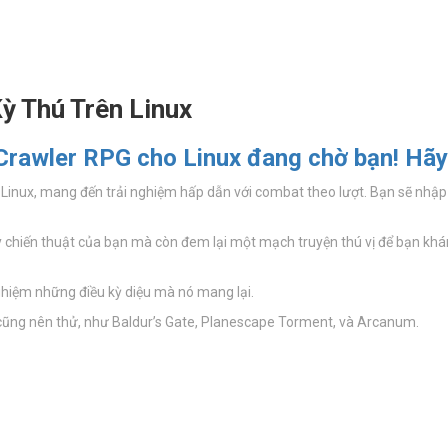
ỳ Thú Trên Linux
rawler RPG cho Linux đang chờ bạn! Hãy c
h Linux, mang đến trải nghiệm hấp dẫn với combat theo lượt. Bạn sẽ nhậ
duy chiến thuật của bạn mà còn đem lại một mạch truyện thú vị để bạn k
ghiệm những điều kỳ diệu mà nó mang lại.
 cũng nên thử, như Baldur’s Gate, Planescape Torment, và Arcanum.