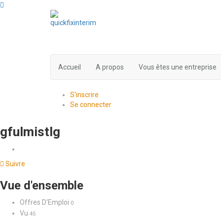
Accueil
A propos
Vous êtes une entreprise
S'inscrire
Se connecter
gfulmistlg
Suivre
Vue d'ensemble
Offres D'Emploi
0
Vu
45