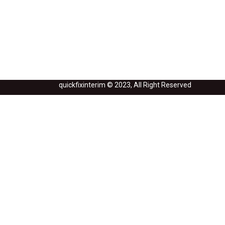
quickfixinterim © 2023, All Right Reserved
Nécessaire "Candidat" de connexion de l'application de ce travail.
Clique
Connectez-vous à votre compte
Nom D'Utilisateur/Adresse E-Mail:
Mot de passe:
Mot De Passe Oublié?
|
Inscrivez-vous