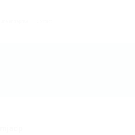
 une entreprise
Contact
wmjadp