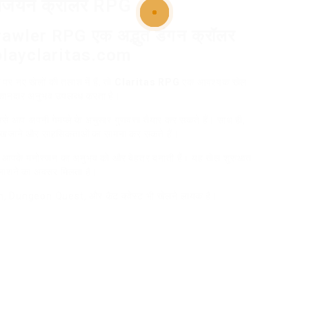
डंजियन क्रॉलर RPG
wler RPG एक अद्भुत डंगन क्रॉलर
//playclaritas.com
 नए खेलों की तलाश में हैं, तो
Claritas RPG
एक आवश्यक खेल
ा शानदार अनुभव उपलब्ध करता है।
े आप अपनी गेमप्ले के अनुसार गुणवत्ता तैयार कर सकते हैं। साथ ही,
ंचक खजाने और साहसिकताओं का सामना कर सकते हैं।
ो आपके मनोरंजन का अनुभव को और बेहतर बनाती हैं। यह खेल शुरुआत
 तलाशने का अवसर मिलता है।
n, Dungeon Quest, और कैट क्वेस्ट भी खेलने लायक हैं।