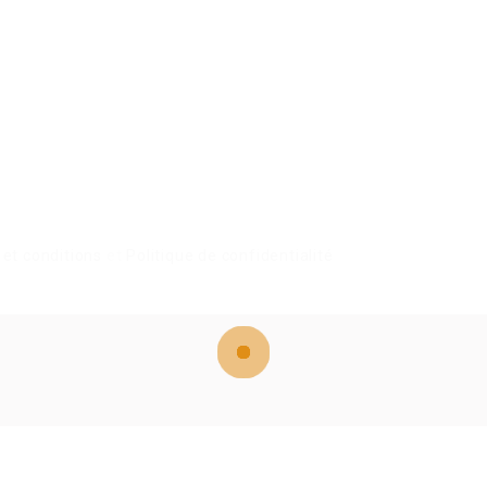
et conditions
et
Politique de confidentialité
z ici pour
déconnexion
Et essayez de nouveau