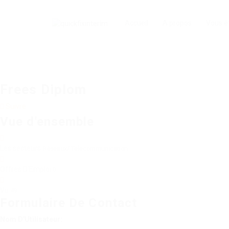
Accueil
A propos
Vous ê
Frees Diplom
Suivre
Vue d'ensemble
Les secteurs
Réseaux/ Telecommunication
Offres D'Emploi
0
Vu
49
Formulaire De Contact
Nom D'Utilisateur: