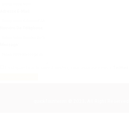
Adresse E-Mail:
Numéro De Téléphone:
Message:
En cliquant sur la case à cocher, vous acceptez notre
Termes 
quickfixinterim © 2023, All Right Reserved
Nécessaire "Candidat" de connexion de l'application de ce travail.
Clique