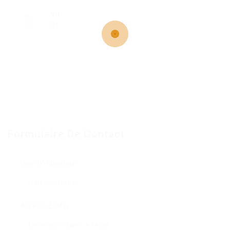
Vu
41
Formulaire De Contact
Nom D'Utilisateur:
Adresse E-Mail: