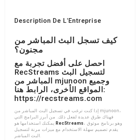
Description De L'Entreprise
كيف تسجل البث المباشر من
مجنون؟
احصل على أفضل تجربة مع
RecStreams لتسجيل البث
المباشر من mjunoon وجميع
المواقع الأخرى، الرابط هنا:
https://recstreams.com
إذا كنت ترغب في تسجيل البث المباشر من mjunoon،
فهناك طرق عديدة لفعل ذلك. من أبرز البرامج التي
، وهو برنامج موثوق
RecStreams
يمكنك استخدامها هو
يقدم تصميم سهلة الاستخدام مع ميزات مرنة لتسجيل
البث المباشر.