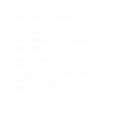
Description De L'Entreprise
Khám Phá Claritas RPG:
Game Nhập Vai Cổ Điển
Trên Mac
Bạn sẽ không tìm thấy RPG cổ
điển nào hay hơn Claritas
Dungeon Crawler RPG trên
Mac! Chơi ngay:
https://playclaritas.com
Nếu bạn đang tìm kiếm một RPG cổ điển cho máy
Mac của mình, Claritas RPG chính là sự lựa chọn
tuyệt vời. Với cách chơi theo lượt, khả năng chọn
nhân vật và nhiều dungeon để thám hiểm, game