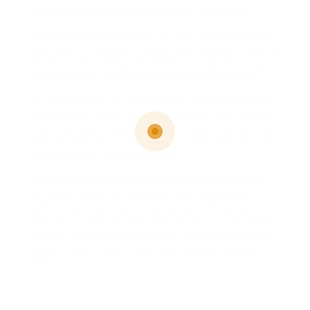
mang đến cho game thủ một trải nghiệm thú vị.
Bối cảnh của Claritas RPG rất gây nghiện, giúp bạn
đắm chìm trong một thế giới đầy mạo hiểm. Bạn sẽ
tham gia vào những trận đánh cam go với các quái
vật khác nhau, mỗi đợt đều yêu cầu chiến thuật.
Khi bạn tiến xa hơn trong game, bạn sẽ khám phá
những mảnh ghép trong các ngục tối, mỗi nơi đều
tràn những kho báu. Đặc biệt, những nhân vật mà
bạn có thể thao tác sẽ mang lại nhiều khả năng đa
dạng cho trải nghiệm của bạn.
Với Claritas RPG, bạn không chỉ được những giờ
phút giải trí mà còn có cơ hội trải nghiệm một
phần di sản văn hóa trong thể loại RPG cổ điển.
Nếu bạn là một fan hâm mộ của các trò chơi nhập
vai, hãy thử một số trò chơi cổ điển khác trên Mac
như Chrono Trigger hoặc Final Fantasy. Bạn sẽ
không hối tiếc.