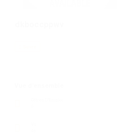
dkboccppwv
Suivre
Vue d'ensemble
Offres D'Emploi
0
Vu
46