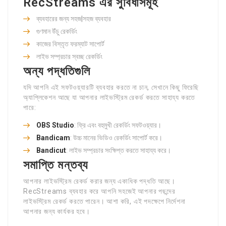
RecStreams এর সুবিধাসমূহ
ব্যবহারের জন্য সহজ|সহজ ব্যবহার
গুণমান উঁচু রেকর্ডিং
কাজের বিস্তৃত ফরম্যাট সাপোর্ট
লাইভ সম্প্রচার স্বচ্ছ রেকর্ডিং
অন্য পদ্ধতিগুলি
যদি আপনি এই সফটওয়্যারটি ব্যবহার করতে না চান, সেখানে কিছু ফিরেছি
অ্যাপ্লিকেশন আছে যা আপনার লাইভস্ট্রিম রেকর্ড করতে সাহায্য করতে
পারে:
OBS Studio
: ফ্রি এবং বহুমুখী রেকর্ডিং সফটওয়্যার।
Bandicam
: উচ্চ মানের ভিডিও রেকর্ডিং সাপোর্ট করে।
Bandicut
: লাইভ সম্প্রচার সংক্ষিপ্ত করতে সাহায্য করে।
সমাপ্তি মন্তব্য
আপনার লাইভস্ট্রিম রেকর্ড করার জন্য একাধিক পদ্ধতি আছে।
RecStreams ব্যবহার করে আপনি সহজেই আপনার পছন্দের
লাইভস্ট্রিম রেকর্ড করতে পারেন। আশা করি, এই পদক্ষেপে নির্দেশনা
আপনার জন্য কার্যকর হবে।