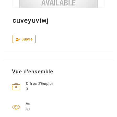
cuveyuviwj
Suivre
Vue d'ensemble
Offres D'Emploi
0
Vu
47