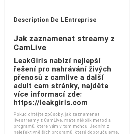
Description De L'Entreprise
Jak zaznamenat streamy z
CamLive
LeakGirls nabízí nejlepší
řešení pro nahrávání živých
přenosů z camlive a další
adult cam stránky, najděte
více informací zde:
https://leakgirls.com
Pokud chtějte způsoby, jak zaznamenat
livestreamy z CamLive, máte několik metod a
programů, které vám v tom mohou. Jedním z
nejefektivnějších programů, které doporučujeme,