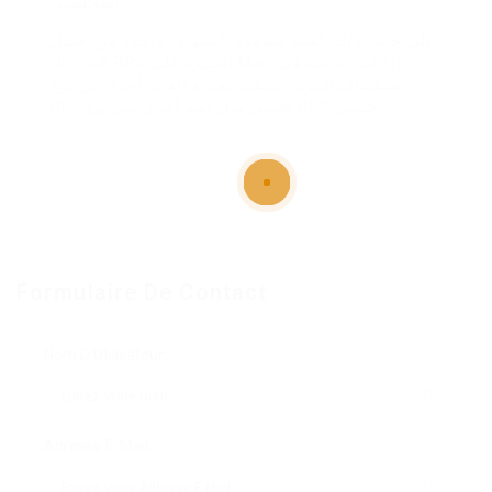
المخلصين.
إلى جانب ذلك، تُعتبر مغامرة المينوتور واحدة من أفضل
ألعاب الـ RPG المثيرة على Mac. إذا كنت ترغب في
استكشاف المزيد، يمكنك تجربة ألعاب أخرى من نوع
RPG جنسي مثل لعبة أخرى من نوع RPG جنسي.
Formulaire De Contact
Nom D'Utilisateur:
Adresse E-Mail: