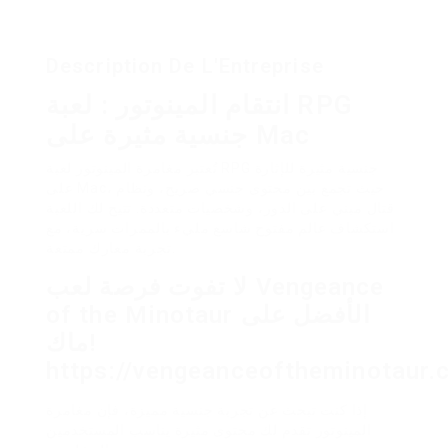
Description De L'Entreprise
انتقام المينوتور : لعبة RPG
جنسية مثيرة على Mac
تُعتبر مغامرة المينوتور لعبة RPG جنسية مثيرة للإثارة
على Mac، حيث تجمع بين محتوى جنسي صريح، ونظام
قتال مبني على الدور، وشخصيات متعددة. تتيح لك اللعبة
استكشاف عالم مفتوح شاسع مليء بالممرات سرية، مع
تجربة معارك ممتعة.
لا تفوت فرصة لعب Vengeance
of the Minotaur الأفضل على
ماك!
https://vengeanceoftheminotaur.
إذا كنت تبحث عن تجربة جنسية مميزة، فإن مغامرة
المينوتور تقدم لك محتوى مثيرة يناسب المستخدمين