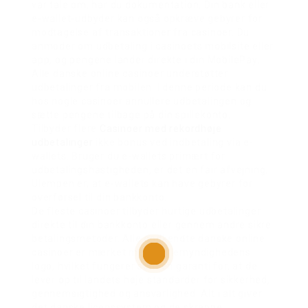
var tale om, har du dokumentation. Din bank eller
e-wallet-udbyder kan også opkræve gebyrer for
modtagelse af transaktioner fra casinoer. Du
anmoder om udbetaling i casinoets mobilsite eller
app, og pengene lander direkte i din MobilePay.
Alle danske online casinoer understøtter
udbetalinger fra mobilen. I denne periode kan du
hos nogle casinoer annullere udbetalingen og
sætte pengene tilbage på din spillekonto.
Tilbyder flere
Casinoer med rekordhøje
udbetalinger
ikke bonus ved indbetaling via e-
wallets. Bruger du e-wallets primært for
udbetalingshastigheden, er det en fair afvejning.
Ulempen er, at e-wallets kan have gebyrer for
overførsel til din bankkonto.
De fleste casinoer tilbyder hurtige udbetalinger
direkte til din bankkonto eller gennem andre sikre
betalingsmetoder. Alle godkendte danske online
casinoer er mærket med Spillemyndighedens
logo, hvilket fungerer som en garanti for, at de
lever op til landets høje standarder for sikkerhed,
gennemsigtighed og ansvarlighed. Alt i alt giver
det danske licenssystem og de skrappe