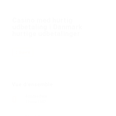
Casino med hurtig
udbetaling i Danmark
hurtige udbetalinger
Suivre
Vue d'ensemble
Fondée Date
19 mai 1937