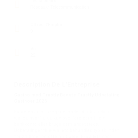
Les secteurs
Réseaux/ Telecommunication
Offres D'Emploi
0
Vu
22
Description De L'Entreprise
Casino med Trustly Bedste Trustly Udbetaling
Casinoer 2026
Fordelen er, at pengene lander direkte i din e-
wallet, hvorfra du kan overføre dem til din
bankkonto eller bruge dem andetsteds.
Udbetalinger til e-wallets behandles typisk inden
for 24 timer og ofte hurtigere. E-wallets som