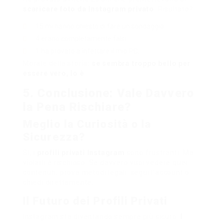
scaricare foto da Instagram privato
. Risultato?
15 mi hanno chiesto di fare un sondaggio.
4 erano completamente falsi.
1 ha provato a infettare il mio PC.
Morale della storia:
se sembra troppo bello per
essere vero, lo è
.
5. Conclusione: Vale Davvero
la Pena Rischiare?
Meglio la Curiosità o la
Sicurezza?
Sì, i
profili privati Instagram
sono frustranti. Ma
violarli è rischioso. Se davvero vuoi vedere quei
contenuti, prova metodi legali: segui l’account o
chiedi direttamente.
Il Futuro dei Profili Privati
Instagram sta diventando sempre più sicuro.
I