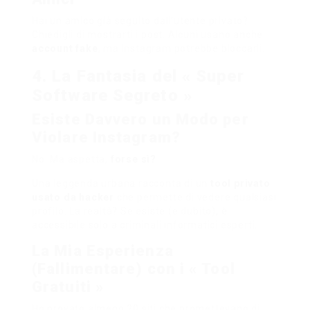
Hai un amico già seguito dall’utente privato?
Chiedigli di mostrarti i post. Alcuni usano anche
account fake
, ma Instagram potrebbe bloccarli.
4. La Fantasia del « Super
Software Segreto »
Esiste Davvero un Modo per
Violare Instagram?
No. Ma aspetta,
forse sì?
Una leggenda urbana racconta di un
tool privato
usato da hacker
che permette di vedere qualsiasi
profilo. La realtà? Se esiste (e dubito), è
accessibile solo a criminali informatici esperti.
La Mia Esperienza
(Fallimentare) con i « Tool
Gratuiti »
Ho provato almeno 20 siti che promettevano di