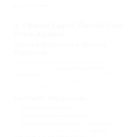
site:twitter.com
Potresti avere una sorpresa.
2. I Rischi Legali: Perché Devi
Stare Attento
Violare la Privacy = Grosso
Problema
Molti cercano scorciatoie senza pensare alle
conseguenze. Ma
hackerare un account
Instagram
(o usare strumenti non autorizzati) è
illegale. In alcuni paesi, potrebbe costarti una
denuncia penale.
Le Truffe Più Comuni
Siti che chiedono il login
: rubano l’account.
App che scaricano malware
: bloccano il telefono.
Falsi tool online
: chiedono soldi e scompaiono.
Se trovi un servizio che promette di
vedere