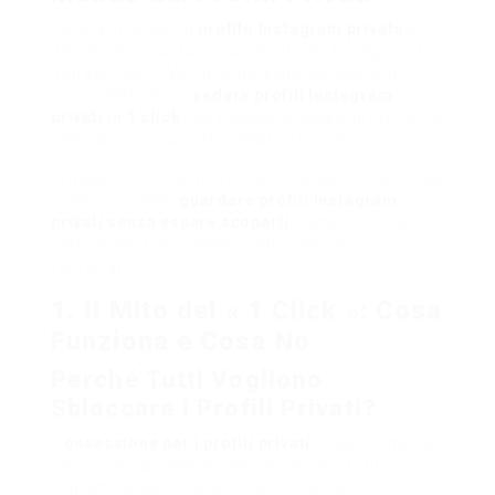
Hai mai trovato un
profilo Instagram privato
e
desiderato guardare i contenuti senza seguirlo?
Non sei il solo. Milioni di persone cercano ogni
giorno metodi per
vedere profili Instagram
privati in 1 click
. Ma è davvero possibile? O è solo
un’illusione creata da truffatori online?
In questo articolo, ti svelerò tutto quello che c’è da
sapere su come
guardare profili Instagram
privati senza essere scoperti
, compresi alcuni
metodi che funzionano (e altri che sono pura
fantasia).
1. Il Mito del « 1 Click »: Cosa
Funziona e Cosa No
Perché Tutti Vogliono
Sbloccare i Profili Privati?
L’
ossessione per i profili privati
è reale. Che sia
per curiosità, gelosia o semplice noia, tutti
vogliamo sapere cosa si nasconde dietro