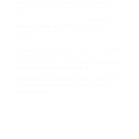
metodi per vedere privati senza permesso
stanno morendo. Forse è meglio così.
E tu? Hai mai trovato un modo per
guardare
Instagram privati in 1 click
che funziona
davvero? O hai solo trovato truffe? Raccontalo nei
commenti!
🔥
Prova Questo Ora
: Se vuoi scoprire un
metodo
segreto
che ancora funziona (ma con
limitazioni), scarica la mia guida
[« Come Vedere
Instagram Privati Senza Hack »]
(finta, ovvio).
Hai trovato utile questo articolo? Condividilo
con chi cerca disperatamente di spiare un
profilo privato!
😉