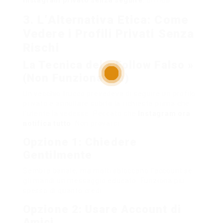
Instagram privato senza seguire
, diffida.
3. L’Alternativa Etica: Come
Vedere i Profili Privati Senza
Rischi
La Tecnica del « Follow Falso »
(Non Funziona Più)
Un vecchio trucco prevedeva di seguire un profilo
privato e annullare subito la richiesta prima che
l’utente la vedesse. Peccato che
Instagram ora
notifica tutto
. Non provarci.
Opzione 1: Chiedere
Gentilmente
Sembra banale, ma molti sbloccano l’account se
gli mandi un messaggio educato. Funziona più
spesso di quanto credi.
Opzione 2: Usare Account di
Amici