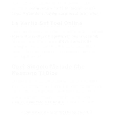
quell’icona del lucchetto. Ma è davvero così
semplice
come vedere profili Instagram senza
seguirli
guardare Instagram
privato
in un click
?
La Verità Sui Tool Online
Esistono decine di siti che promettono di mostrarti
foto e storie di profili privati in pochi secondi
.
Ma ecco la brutta notizia:
il 99% sono truffe
.
Instagram ha un sistema di sicurezza solido, e
nessun tool può bypassarlo
realmente
(almeno,
non legalmente).
Quel Singolo Metodo Che
Nessuno Ti Dice
C’è però un trucco poco conosciuto che funziona
su alcuni account. Se l’utente privato ha condiviso
i suoi post in un gruppo Facebook o su un altro
social, potresti trovare il contenuto con una
ricerca avanzata su Google
. Prova a cercare:
« nomeutente » site:facebook.com OR