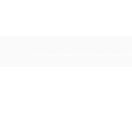
quickfixinterim © 2023, All Right Reserved
Nécessaire "Candidat" de connexion de l'application de ce travail.
Clique
Connectez-vous à votre compte
Nom D'Utilisateur/Adresse E-Mail:
Mot de passe: