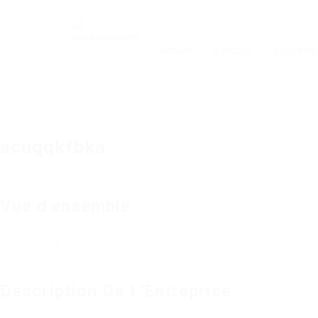
Accueil
A propos
Vous êtes
acuqqkfbka
Suivre
Vue d'ensemble
Offres D'Emploi
0
Vu
47
Description De L'Entreprise