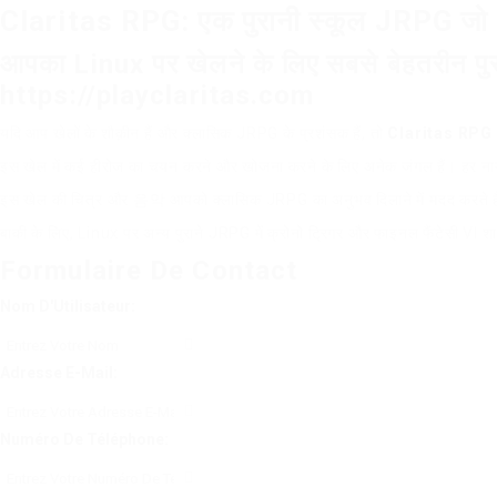
Claritas RPG: एक पुरानी स्कूल JRPG जो L
आपका Linux पर खेलने के लिए सबसे बेहतरीन प
https://playclaritas.com
यदि आप खेलों के शौक़ीन हैं और क्लासिक JRPG के प्रशंसक हैं, तो
Claritas RPG
इस खेल में कई हीरोज का चयन करने और खोजना करने के लिए अनेक जंगल हैं। हर नायक क
इस खेल की चित्र और 음악 आपको क्लासिक JRPG का अनुभव दिलाने में मदद करते हैं। य
बाकी के लिए, Linux पर अन्य पुराने JRPG में क्रोनो ट्रिगर और फाइनल फैंटेसी VI
Formulaire De Contact
Nom D'Utilisateur:
Adresse E-Mail:
Numéro De Téléphone: