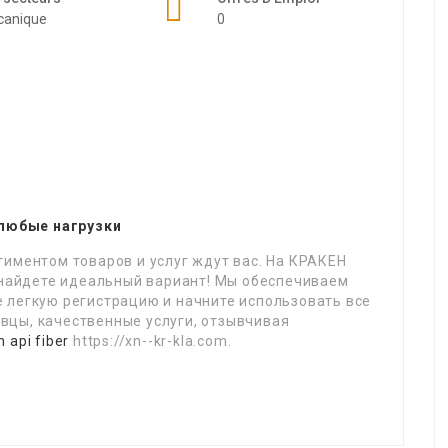
canique
0
любые нагрузки
иментом товаров и услуг ждут вас. На КРАКЕН
вы найдете идеальный вариант! Мы обеспечиваем
 легкую регистрацию и начните использовать все
цы, качественные услуги, отзывчивая
 api fiber
https://xn--kr-kla.com.