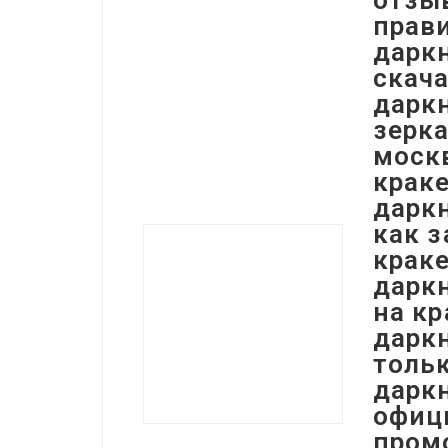
отзыв
прави
даркн
скача
даркн
зерка
москв
краке
даркн
как з
краке
даркн
на кр
даркн
тольк
даркн
офиц
пром