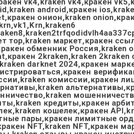
ракен vk4,kraken vk4,кракен vk5,
id,kraken android,кракен ios,krak
t,кракен онион,kraken onion,кр
2krn,vk1,Krn,kraken6
raken8,kraken2trfqodidvlh4aa337c
т тор,kraken маркет,кракен ссыл
ракен обменник Россия,kraken о
at,кракен 2kraken,kraken 2krake
kraken darknet 2024,кракен мар
гистрироваться,кракен верифика
сии,kraken комиссии,кракен лиц
рнативы,kraken альтернативы,кр
ничество,kraken мошенничество
ты,kraken кредиты,кракен арбит
ек,kraken кошелек,кракен API,k
ные пары,кракен лимитные ордер
кракен NFT,kraken NFT,кракен ма