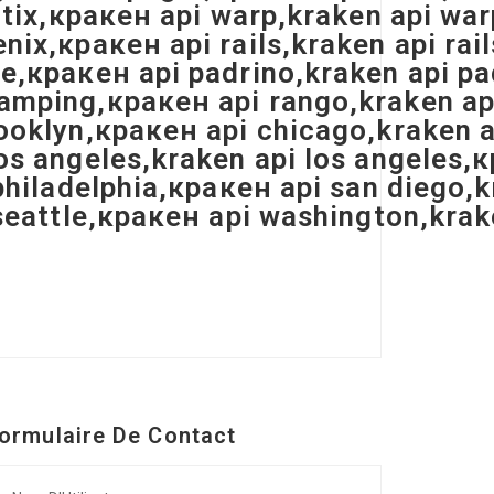
ctix,кракен api warp,kraken api wa
ix,кракен api rails,kraken api rail
e,кракен api padrino,kraken api pa
mping,кракен api rango,kraken api 
ooklyn,кракен api chicago,kraken a
os angeles,kraken api los angeles,
philadelphia,кракен api san diego,k
 seattle,кракен api washington,kra
ormulaire De Contact