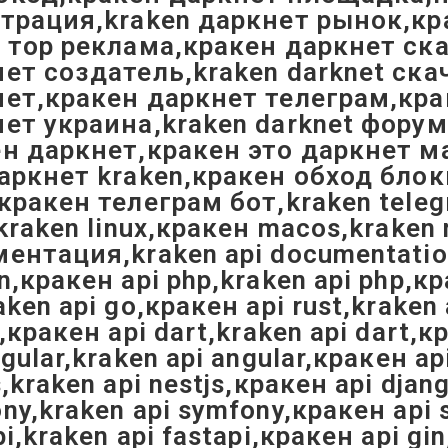
трация,kraken даркнет рынок,кр
 тор реклама,кракен даркнет ск
нет создатель,kraken darknet с
ет,кракен даркнет телеграм,кра
ет украина,kraken darknet фору
н даркнет,кракен это даркнет м
аркнет kraken,кракен обход блокир
кракен телеграм бот,kraken tele
,kraken linux,кракен macos,krake
ентация,kraken api documentation
n,кракен api php,kraken api php,кра
aken api go,кракен api rust,kraken 
n,кракен api dart,kraken api dart,к
ngular,kraken api angular,кракен ap
s,kraken api nestjs,кракен api djan
ny,kraken api symfony,кракен api s
pi,kraken api fastapi,кракен api gi