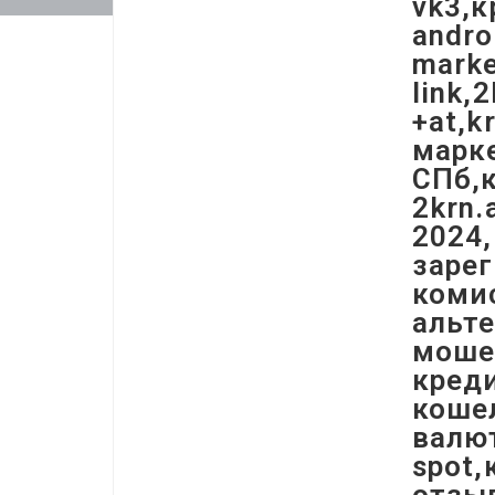
vk3,к
andro
marke
link,
+at,k
марке
СПб,к
2krn.
2024,
заре
комис
альте
мошен
креди
кошел
валют
spot,