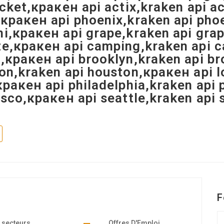
ocket,кракен api actix,kraken api a
кракен api phoenix,kraken api phoen
i,кракен api grape,kraken api grap
e,кракен api camping,kraken api ca
,кракен api brooklyn,kraken api br
on,kraken api houston,кракен api l
кракен api philadelphia,kraken api 
isco,кракен api seattle,kraken api
F
 secteurs
Offres D'Emploi