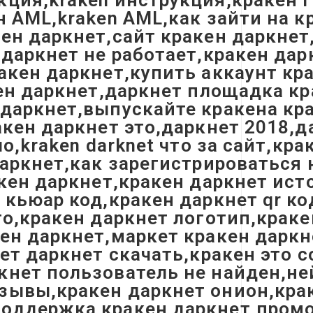
ция,kraken инструкция,кракен ги
н AML,kraken AML,как зайти на к
ен даркнет,сайт кракен даркнет,
 даркнет не работает,кракен дар
акен даркнет,купить аккаунт кр
кен даркнет,даркнет площадка к
даркнет,выпускайте кракена кра
акен даркнет это,даркнет 2018,д
ло,kraken darknet что за сайт,кр
даркнет,как зарегистрироваться 
акен даркнет,кракен даркнет ист
 кьюар код,кракен даркнет qr ко
го,кракен даркнет логотип,краке
ен даркнет,маркет кракен даркн
кет даркнет скачать,кракен это
нет пользователь не найден,ней
зывы,кракен даркнет онион,кра
оддержка кракен даркнет,промо