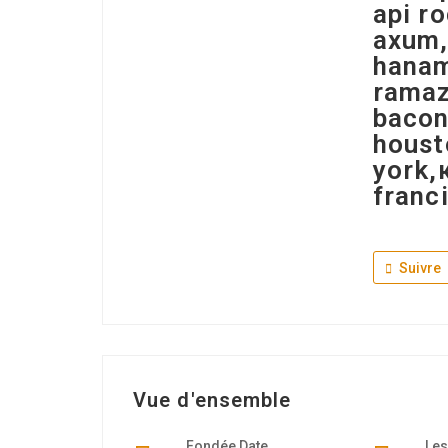
api r
axum,
hanam
ramaz
bacon
houst
york,
franc
Suivre
Vue d'ensemble
Fondée Date
Les