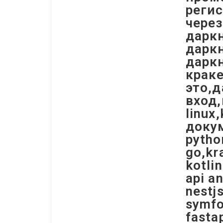
регис
через
дарк
даркн
даркн
краке
это,д
вход,
linux
докум
pytho
go,kr
kotli
api a
nestj
symfo
fasta