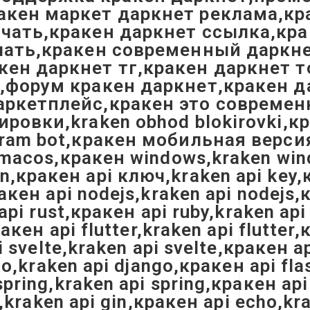
акен маркет даркнет реклама,кр
ачать,кракен даркнет ссылка,кра
качать,кракен современный дарк
кен даркнет тг,кракен даркнет т
м,форум кракен даркнет,кракен д
аркетплейс,кракен это современ
овки,kraken obhod blokirovki,кра
gram bot,кракен мобильная версия
n macos,кракен windows,kraken win
,кракен api ключ,kraken api key,к
кен api nodejs,kraken api nodejs,к
api rust,кракен api ruby,kraken api 
ракен api flutter,kraken api flutte
i svelte,kraken api svelte,кракен a
go,kraken api django,кракен api fla
pring,kraken api spring,кракен api
n,kraken api gin,кракен api echo,kr