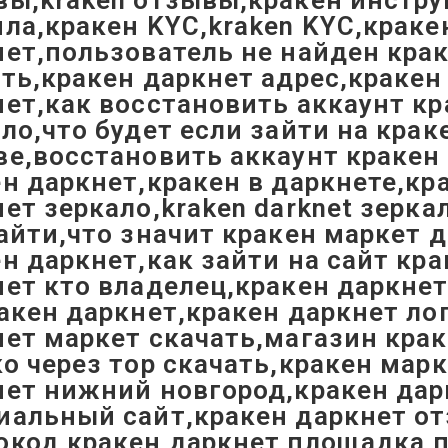
ы,kraken отзывы,кракен инструк
ла,кракен KYC,kraken KYC,краке
ет,пользователь не найден крак
ть,кракен даркнет адрес,кракен
ет,как восстановить аккаунт кр
ло,что будет если зайти на кра
е,восстановить аккаунт кракен 
н даркнет,кракен в даркнете,кр
ет зеркало,kraken darknet зерка
айти,что значит кракен маркет 
н даркнет,как зайти на сайт кр
ет кто владелец,кракен даркнет
акен даркнет,кракен даркнет ло
ет маркет скачать,магазин крак
о через тор скачать,кракен мар
ет нижний новгород,кракен дарк
иальный сайт,кракен даркнет от
окод,кракен даркнет площадка,п